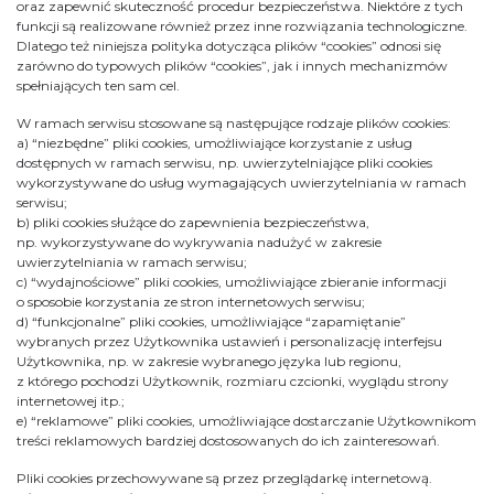
oraz zapewnić skuteczność procedur bezpieczeństwa. Niektóre z tych
funkcji są realizowane również przez inne rozwiązania technologiczne.
Dlatego też niniejsza polityka dotycząca plików “cookies” odnosi się
zarówno do typowych plików “cookies”, jak i innych mechanizmów
spełniających ten sam cel.
W ramach serwisu stosowane są następujące rodzaje plików cookies:
a) “niezbędne” pliki cookies, umożliwiające korzystanie z usług
dostępnych w ramach serwisu, np. uwierzytelniające pliki cookies
wykorzystywane do usług wymagających uwierzytelniania w ramach
serwisu;
b) pliki cookies służące do zapewnienia bezpieczeństwa,
np. wykorzystywane do wykrywania nadużyć w zakresie
uwierzytelniania w ramach serwisu;
c) “wydajnościowe” pliki cookies, umożliwiające zbieranie informacji
o sposobie korzystania ze stron internetowych serwisu;
d) “funkcjonalne” pliki cookies, umożliwiające “zapamiętanie”
wybranych przez Użytkownika ustawień i personalizację interfejsu
Użytkownika, np. w zakresie wybranego języka lub regionu,
z którego pochodzi Użytkownik, rozmiaru czcionki, wyglądu strony
internetowej itp.;
e) “reklamowe” pliki cookies, umożliwiające dostarczanie Użytkownikom
treści reklamowych bardziej dostosowanych do ich zainteresowań.
Pliki cookies przechowywane są przez przeglądarkę internetową.