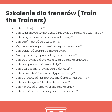
Szkolenie dla trenerów (Train
the Trainers)
Jak uczą się dorośli?
Jak w praktyce wykorzystać indywidualne style uczenia się?
Jak programować proces szkoleniowy?
Jak zdefiniować cele szkolenia?
W jaki sposób opracować konspekt szkolenia?
Jak dobierać techniki szkoleniowe?
Na czym polega prezentacja szkoleniowa?
Jak poprowadzić dyskusję w grupie szkoleniowej?
Jak przeprowadzić warsztaty?
Jakie są zasady prowadzenia ćwiczeń?
Jak prowadzić ćwiczenia typu role play?
Jak opracować i przeprowadzić grę symulacyjną?
Jak przekazywać feedback trenerski?
Jak kierować grupą w trakcie szkolenia?
Jak radzić sobie z trudnymi uczestnikami?