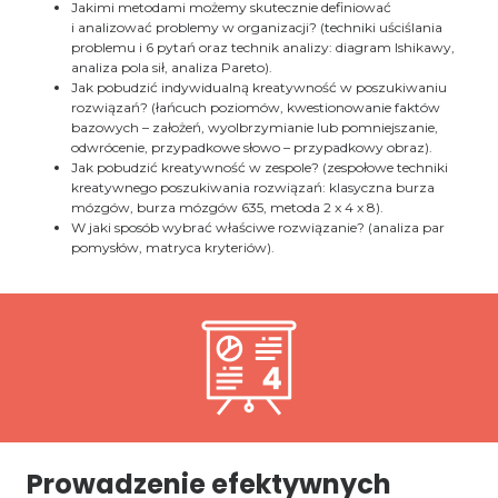
Jakimi metodami możemy skutecznie definiować
i analizować problemy w organizacji? (techniki uściślania
problemu i 6 pytań oraz technik analizy: diagram Ishikawy,
analiza pola sił, analiza Pareto).
Jak pobudzić indywidualną kreatywność w poszukiwaniu
rozwiązań? (łańcuch poziomów, kwestionowanie faktów
bazowych – założeń, wyolbrzymianie lub pomniejszanie,
odwrócenie, przypadkowe słowo – przypadkowy obraz).
Jak pobudzić kreatywność w zespole? (zespołowe techniki
kreatywnego poszukiwania rozwiązań: klasyczna burza
mózgów, burza mózgów 635, metoda 2 x 4 x 8).
W jaki sposób wybrać właściwe rozwiązanie? (analiza par
pomysłów, matryca kryteriów).
Prowadzenie efektywnych