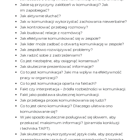
Jakie są przyczyny zakłóceń w komunikacji? Jak
im zapobiegać?
Jak aktywnie słuchać?
Jak w komunikacji wykorzystać zachowania niewerbalne?
Jak kontrolować przebieg rozmowy?
Jak budować relacje z rozmówcą?
Jak efektywnie komunikować się w zespole?
Jak lider może zadbać o otwartą komunikację w zespole?
Jak zespołowo rozwiązywać problemy?
Jak radzić sobie z zastrzeżeniami?
Co jest niezbędne, aby osiągnąć konsensus?
Jak skutecznie prezentować informacje?
Co to jest komunikacja? Jaki ma wpływ na efektywność
pracy w organizacji?
Co to jest komunikacja oparta na faktach?
Fakt czy interpretacja – źródła rozbieżności w komunikacji.
Fakt jako podstawa skutecznej komunikacji.
Jak przebiega proces komunikowania się ludzi?
Co to jest okno komunikacji? Dlaczego ułatwia ono
komunikowanie się?
W jaki sposób skutecznie posługiwać się słowem, aby
przekazać maksimum informacji? (piramida konkluzji
i technika TAPT).
Jak skutecznie wykorzystywać język ciała, aby pozyskać
zaangażowanie i przykuć uwagę rozmówców? (mimika