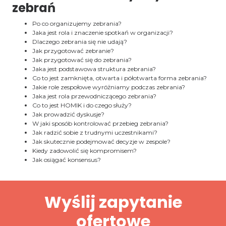
zebrań
Po co organizujemy zebrania?
Jaka jest rola i znaczenie spotkań w organizacji?
Dlaczego zebrania się nie udają?
Jak przygotować zebranie?
Jak przygotować się do zebrania?
Jaka jest podstawowa struktura zebrania?
Co to jest zamknięta, otwarta i półotwarta forma zebrania?
Jakie role zespołowe wyróżniamy podczas zebrania?
Jaka jest rola przewodniczącego zebrania?
Co to jest HOMIK i do czego służy?
Jak prowadzić dyskusje?
W jaki sposób kontrolować przebieg zebrania?
Jak radzić sobie z trudnymi uczestnikami?
Jak skutecznie podejmować decyzje w zespole?
Kiedy zadowolić się kompromisem?
Jak osiągać konsensus?
Wyślij zapytanie
ofertowe