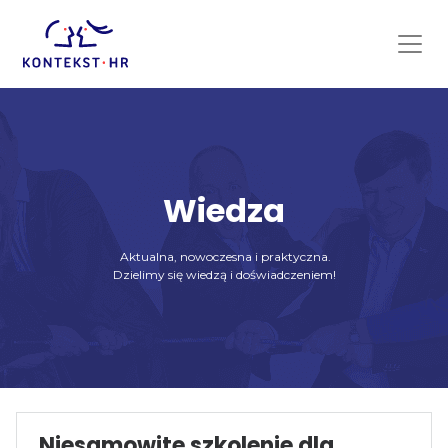
Skip
to
content
Wiedza
Aktualna, nowoczesna i praktyczna.
Dzielimy się wiedzą i doświadczeniem!
Niesamowite szkolenie dla