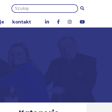
je
kontakt
a