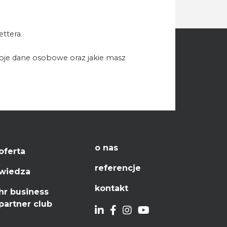
ttera.
woje dane osobowe oraz jakie masz
o nas
oferta
referencje
wiedza
kontakt
hr business
partner club