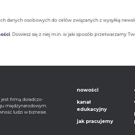
ch danych osobowych do celów związanych z wysyłką newsle
ności
. Dowiesz się z niej m.in. w jaki sposób przetwarzamy T
nowości
jest firmą doradczo-
kanał
ęgu międzynarodowym.
edukacyjny
ność ludzi w biznesie.
jak pracujemy