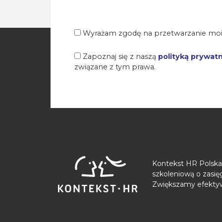
Wyrażam zgodę na przetwarzanie moi
Zapoznaj się z naszą
polityką prywat
związane z tym prawa.
Kontekst HR Polska 
szkoleniową o zasi
Zwiększamy efektyw