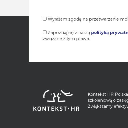
Wyrażam zgodę na przetwarzanie moi
Zapoznaj się z naszą
polityką prywat
związane z tym prawa.
Kontekst HR Polska 
szkoleniową o zasi
Zwiększamy efektyw