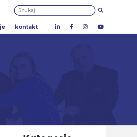
je
kontakt
a