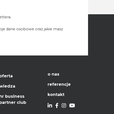
ttera.
woje dane osobowe oraz jakie masz
o nas
oferta
referencje
wiedza
kontakt
hr business
partner club