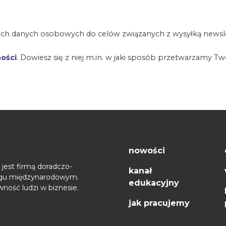
ch danych osobowych do celów związanych z wysyłką newsle
ności
. Dowiesz się z niej m.in. w jaki sposób przetwarzamy T
nowości
jest firmą doradczo-
kanał
ęgu międzynarodowym.
edukacyjny
ność ludzi w biznesie.
jak pracujemy