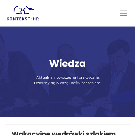
Skip
to
content
Wiedza
Aktualna, nowoczesna i praktyczna.
Dzielimy się wiedzą i doświadczeniem!
Wakacyjne wędrówki szlakiem