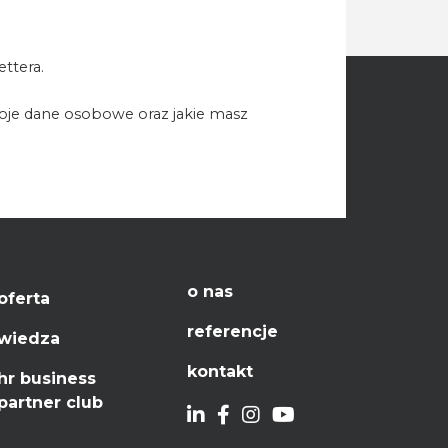
ttera.
woje dane osobowe oraz jakie masz
o nas
oferta
referencje
wiedza
kontakt
hr business
partner club