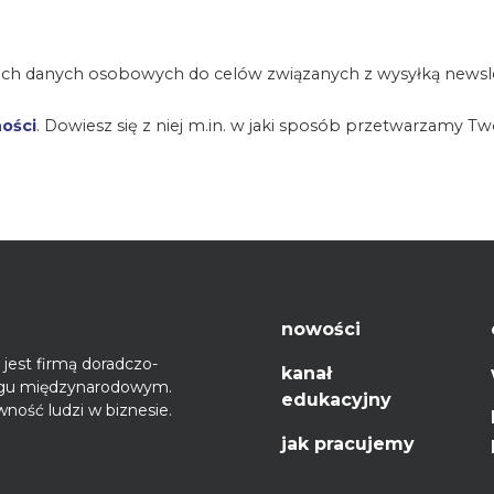
ch danych osobowych do celów związanych z wysyłką newsle
ności
. Dowiesz się z niej m.in. w jaki sposób przetwarzamy T
nowości
jest firmą doradczo-
kanał
ęgu międzynarodowym.
edukacyjny
ność ludzi w biznesie.
jak pracujemy