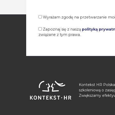
Wyrażam zgodę na przetwarzanie moi
Zapoznaj się z naszą
polityką prywat
związane z tym prawa.
Kontekst HR Polska 
szkoleniową o zasi
Zwiększamy efektyw