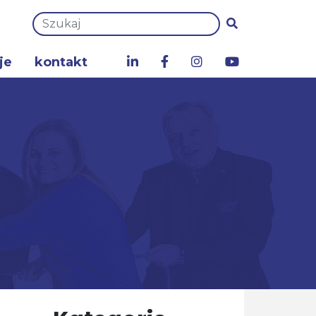
je
kontakt
a