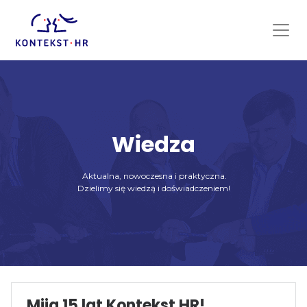
Skip
to
content
Wiedza
Aktualna, nowoczesna i praktyczna.
Dzielimy się wiedzą i doświadczeniem!
Mija 15 lat Kontekst HR!