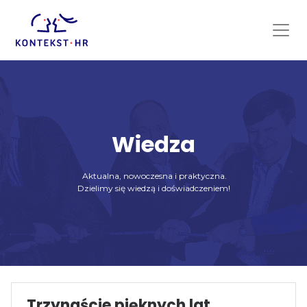
Skip
to
content
Wiedza
Aktualna, nowoczesna i praktyczna.
Dzielimy się wiedzą i doświadczeniem!
Trzynaście pięknych lat