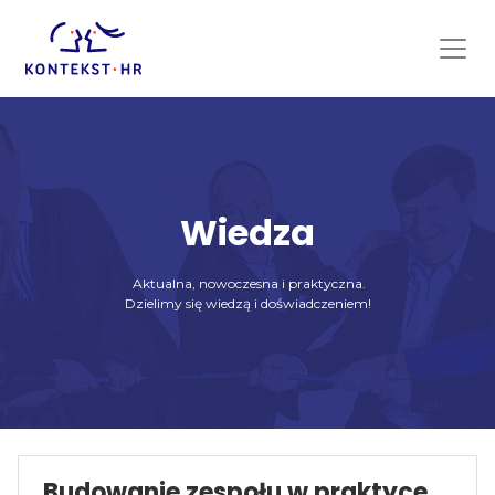
Skip
to
content
Wiedza
Aktualna, nowoczesna i praktyczna.
Dzielimy się wiedzą i doświadczeniem!
Budowanie zespołu w praktyce