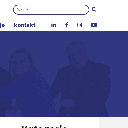
je
kontakt
a