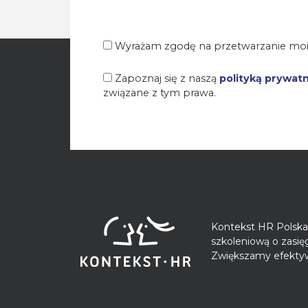
Wyrażam zgodę na przetwarzanie moi
Zapoznaj się z naszą
polityką prywat
związane z tym prawa.
Kontekst HR Polska 
szkoleniową o zasi
Zwiększamy efektyw