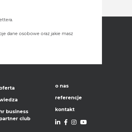
ttera.
woje dane osobowe oraz jakie masz
o nas
oferta
referencje
wiedza
kontakt
hr business
partner club