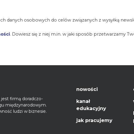
ch danych osobowych do celów związanych z wysyłką newsle
ności
. Dowiesz się z niej m.in. w jaki sposób przetwarzamy T
nowości
jest firmą doradczo-
kanał
ęgu międzynarodowym.
edukacyjny
ność ludzi w biznesie.
jak pracujemy