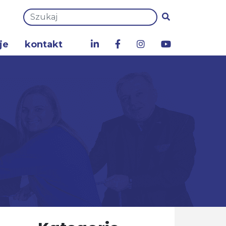
je
kontakt
a