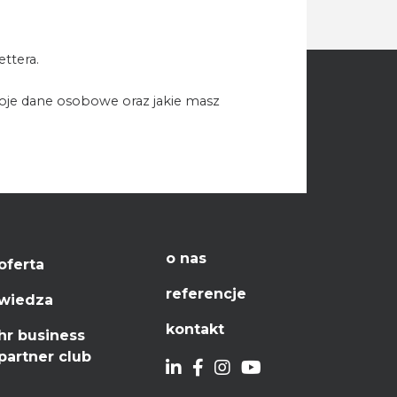
ttera.
woje dane osobowe oraz jakie masz
o nas
oferta
referencje
wiedza
kontakt
hr business
partner club