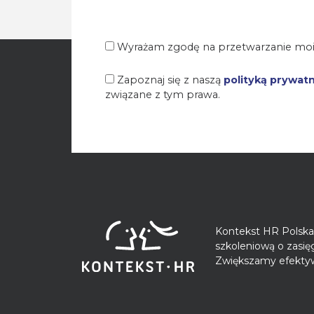
Wyrażam zgodę na przetwarzanie moi
Zapoznaj się z naszą
polityką prywat
związane z tym prawa.
Kontekst HR Polska 
szkoleniową o zasi
Zwiększamy efektyw