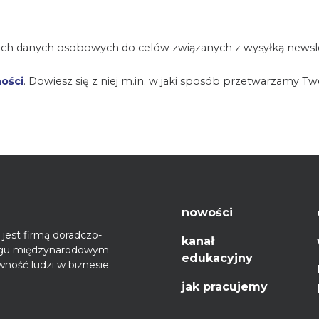
ch danych osobowych do celów związanych z wysyłką newsle
ności
. Dowiesz się z niej m.in. w jaki sposób przetwarzamy T
nowości
jest firmą doradczo-
kanał
ęgu międzynarodowym.
edukacyjny
ność ludzi w biznesie.
jak pracujemy