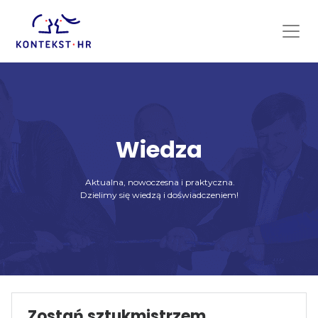
Skip
to
content
Wiedza
Aktualna, nowoczesna i praktyczna.
Dzielimy się wiedzą i doświadczeniem!
Zostań sztukmistrzem