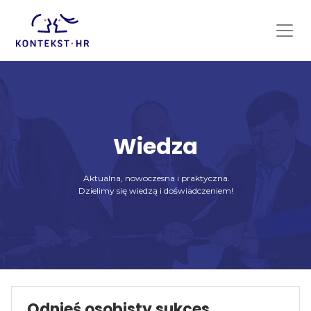
Skip
to
content
Wiedza
Aktualna, nowoczesna i praktyczna.
Dzielimy się wiedzą i doświadczeniem!
Odnieś osobisty sukces