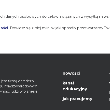
ch danych osobowych do celów związanych z wysyłką newsle
ności
. Dowiesz się z niej m.in. w jaki sposób przetwarzamy T
nowości
jest firmą doradczo-
kanał
ęgu międzynarodowym.
edukacyjny
ność ludzi w biznesie.
jak pracujemy