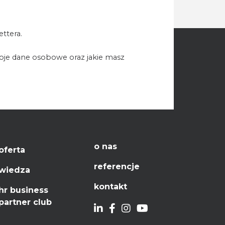
ttera.
woje dane osobowe oraz jakie masz
o nas
oferta
referencje
wiedza
kontakt
hr business
partner club