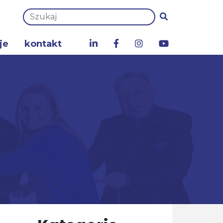
je
kontakt
a