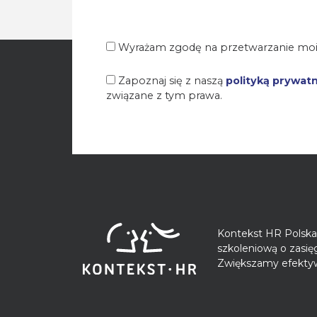
Wyrażam zgodę na przetwarzanie moi
Zapoznaj się z naszą
polityką prywat
związane z tym prawa.
Kontekst HR Polska 
szkoleniową o zasi
Zwiększamy efektyw