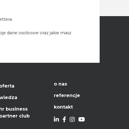
ttera.
woje dane osobowe oraz jakie masz
o nas
oferta
referencje
wiedza
kontakt
hr business
partner club