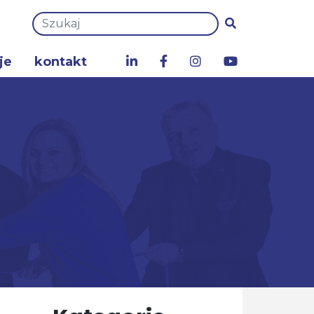
je
kontakt
a