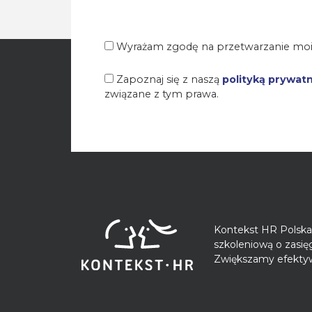
Wyrażam zgodę na przetwarzanie moi
Zapoznaj się z naszą
polityką prywat
związane z tym prawa.
Kontekst HR Polska 
szkoleniową o zasi
Zwiększamy efektyw