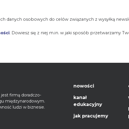
ch danych osobowych do celów związanych z wysyłką newsle
ności
. Dowiesz się z niej m.in. w jaki sposób przetwarzamy T
nowości
jest firmą doradczo-
kanał
ęgu międzynarodowym.
edukacyjny
ność ludzi w biznesie.
jak pracujemy