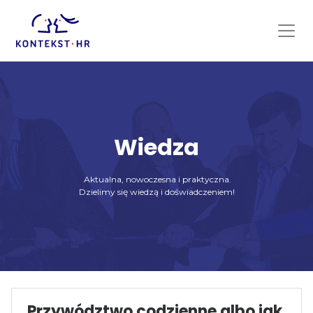
Skip
to
content
Wiedza
Aktualna, nowoczesna i praktyczna.
Dzielimy się wiedzą i doświadczeniem!
Przywództwo codzienne albo jak