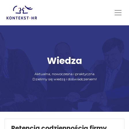
Skip
to
content
Wiedza
Aktualna, nowoczesna i praktyczna.
Dzielimy się wiedzą i doświadczeniem!
Retencja codziennością firmy