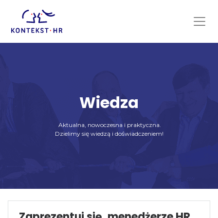
Skip
to
content
Wiedza
Aktualna, nowoczesna i praktyczna.
Dzielimy się wiedzą i doświadczeniem!
Zaprezentuj się, menedżerze HR