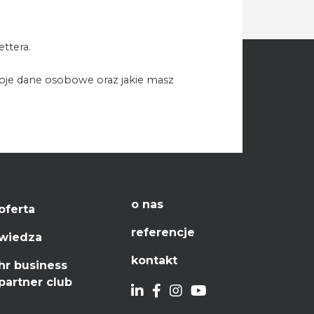
ttera.
woje dane osobowe oraz jakie masz
o nas
oferta
referencje
wiedza
kontakt
hr business
partner club