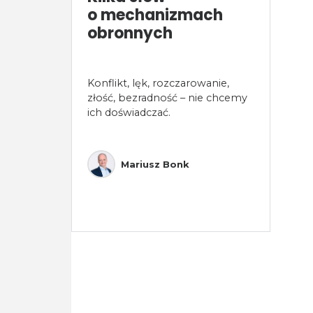
o mechanizmach
obronnych
Konflikt, lęk, rozczarowanie,
złość, bezradność – nie chcemy
ich doświadczać.
Mariusz Bonk