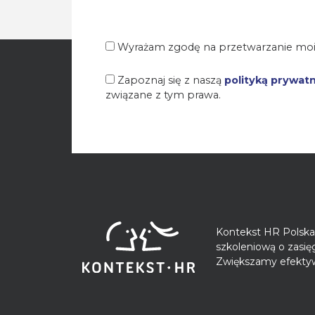
Wyrażam zgodę na przetwarzanie moi
Zapoznaj się z naszą
polityką prywat
związane z tym prawa.
Kontekst HR Polska 
szkoleniową o zasi
Zwiększamy efektyw