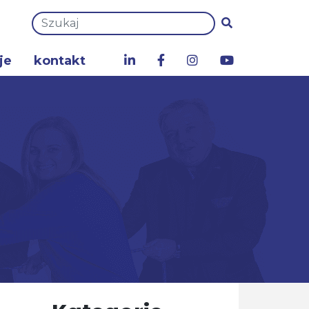
je
kontakt
a