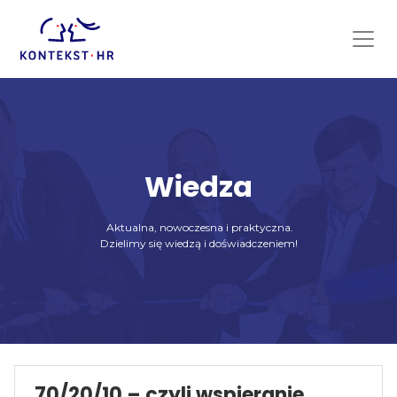
Skip
to
content
Wiedza
Aktualna, nowoczesna i praktyczna.
Dzielimy się wiedzą i doświadczeniem!
70/20/10 – czyli wspieranie