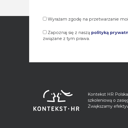
Wyrażam zgodę na przetwarzanie moi
Zapoznaj się z naszą
polityką prywat
związane z tym prawa.
Kontekst HR Polska 
szkoleniową o zasi
Zwiększamy efektyw