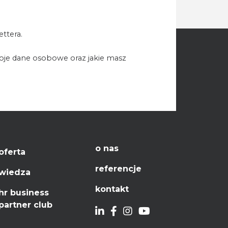
ttera.
woje dane osobowe oraz jakie masz
o nas
oferta
referencje
wiedza
kontakt
hr business
partner club