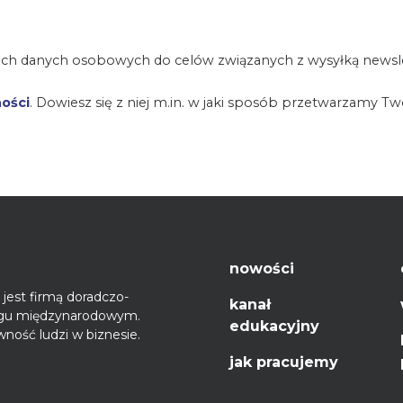
ch danych osobowych do celów związanych z wysyłką newsle
ności
. Dowiesz się z niej m.in. w jaki sposób przetwarzamy T
nowości
jest firmą doradczo-
kanał
ęgu międzynarodowym.
edukacyjny
ność ludzi w biznesie.
jak pracujemy