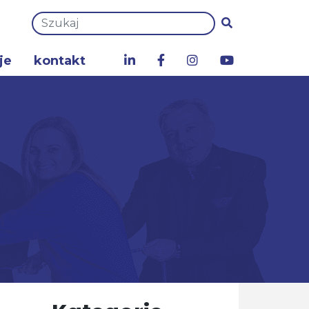
je
kontakt
a