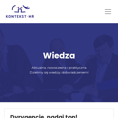
Skip
to
content
Wiedza
Aktualna, nowoczesna i praktyczna.
Dzielimy się wiedzą i doświadczeniem!
Dyrygencie, nadaj ton!