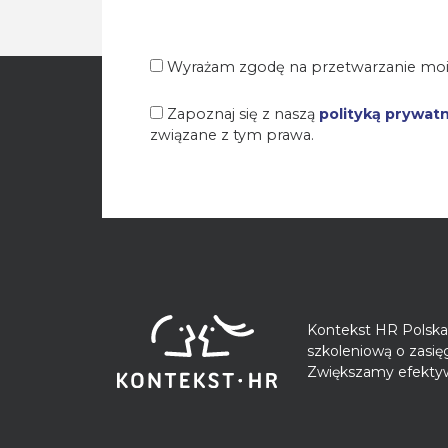
Wyrażam zgodę na przetwarzanie moi
Zapoznaj się z naszą
polityką prywat
związane z tym prawa.
Kontekst HR Polska 
szkoleniową o zasi
Zwiększamy efektyw