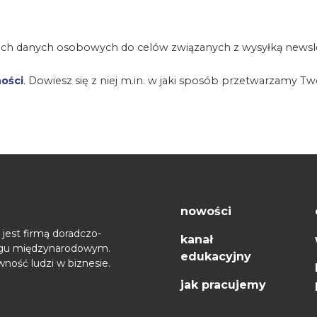
ch danych osobowych do celów związanych z wysyłką newsle
ności
. Dowiesz się z niej m.in. w jaki sposób przetwarzamy T
nowości
jest firmą doradczo-
kanał
ęgu międzynarodowym.
edukacyjny
ność ludzi w biznesie.
jak pracujemy