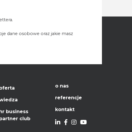
ttera.
woje dane osobowe oraz jakie masz
o nas
oferta
referencje
wiedza
kontakt
hr business
partner club