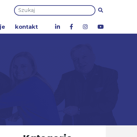
je
kontakt
a