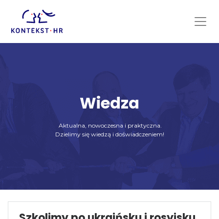
Skip
to
content
Wiedza
Aktualna, nowoczesna i praktyczna.
Dzielimy się wiedzą i doświadczeniem!
Szkolimy po ukraińsku i rosyjsku