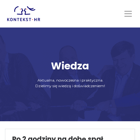
Skip
to
content
Wiedza
Aktualna, nowoczesna i praktyczna.
Dzielimy się wiedzą i doświadczeniem!
Po 2 godziny na dobę spał