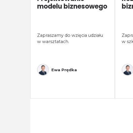
modelu biznesowego
bi
Zapraszamy do wzięcia udziału
Zapr
w warsztatach.
w szk
Ewa Prędka