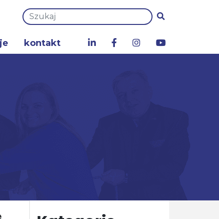
je
kontakt
a
e