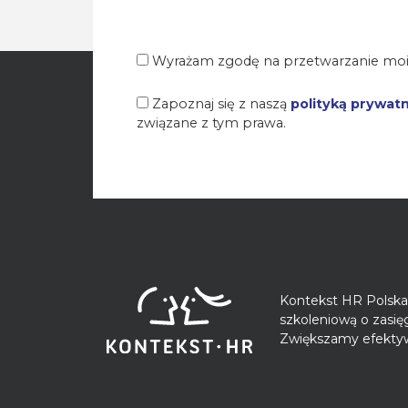
Wyrażam zgodę na przetwarzanie moi
Zapoznaj się z naszą
polityką prywat
związane z tym prawa.
Kontekst HR Polska 
szkoleniową o zasi
Zwiększamy efektyw