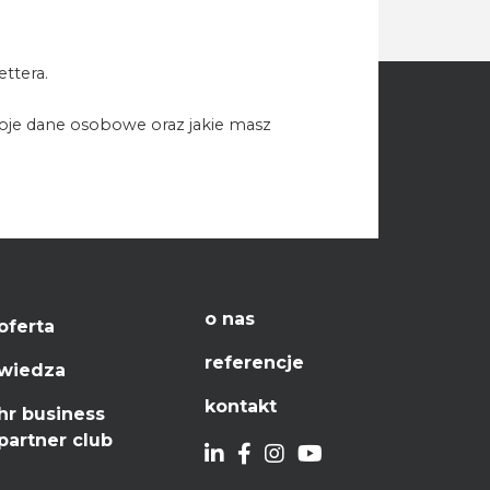
ttera.
woje dane osobowe oraz jakie masz
o nas
oferta
referencje
wiedza
kontakt
hr business
partner club