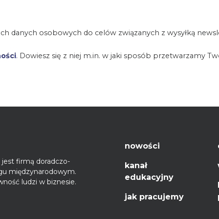
ch danych osobowych do celów związanych z wysyłką newsle
ności
. Dowiesz się z niej m.in. w jaki sposób przetwarzamy T
nowości
jest firmą doradczo-
kanał
ęgu międzynarodowym.
edukacyjny
ność ludzi w biznesie.
jak pracujemy