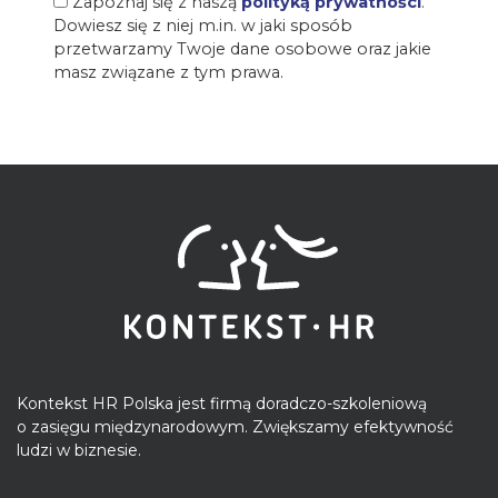
Zapoznaj się z naszą
polityką prywatności
.
Dowiesz się z niej m.in. w jaki sposób
przetwarzamy Twoje dane osobowe oraz jakie
masz związane z tym prawa.
Kontekst HR Polska jest firmą doradczo-szkoleniową
o zasięgu międzynarodowym. Zwiększamy efektywność
ludzi w biznesie.