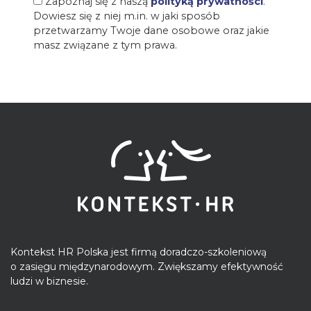
Zapoznaj się z naszą
polityką prywatności
.
Dowiesz się z niej m.in. w jaki sposób
przetwarzamy Twoje dane osobowe oraz jakie
masz związane z tym prawa.
Kontekst HR Polska jest firmą doradczo-szkoleniową
o zasięgu międzynarodowym. Zwiększamy efektywność
ludzi w biznesie.