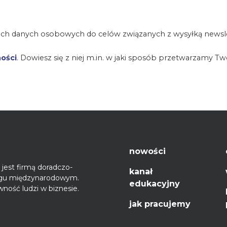
ch danych osobowych do celów związanych z wysyłką newsle
ności
. Dowiesz się z niej m.in. w jaki sposób przetwarzamy T
nowości
jest firmą doradczo-
kanał
ęgu międzynarodowym.
edukacyjny
ność ludzi w biznesie.
jak pracujemy