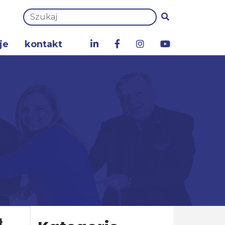
je
kontakt
a
ł