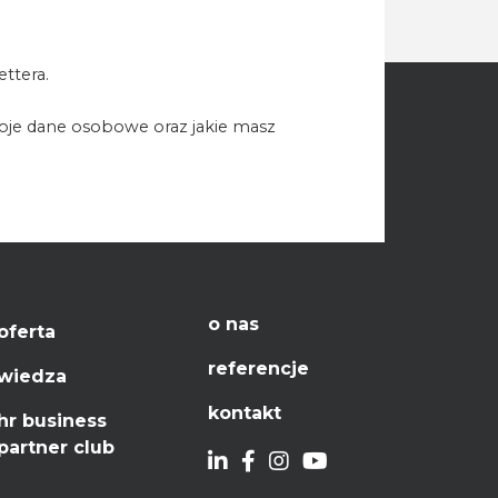
ttera.
woje dane osobowe oraz jakie masz
o nas
oferta
referencje
wiedza
kontakt
hr business
partner club