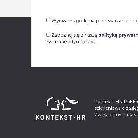
Wyrażam zgodę na przetwarzanie moi
Zapoznaj się z naszą
polityką prywat
związane z tym prawa.
Kontekst HR Polska 
szkoleniową o zasi
Zwiększamy efektyw