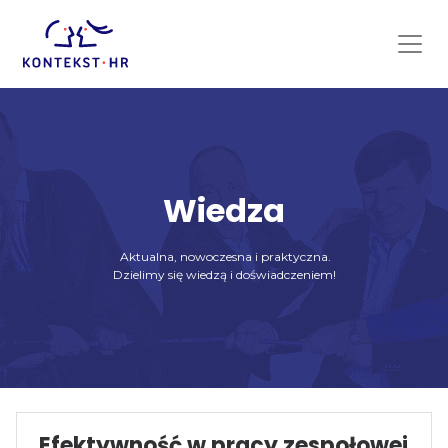
Skip
to
content
Wiedza
Aktualna, nowoczesna i praktyczna.
Dzielimy się wiedzą i doświadczeniem!
Efektywność w pracy zespołowej