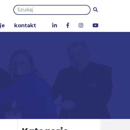
je
kontakt
a