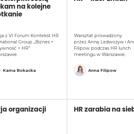
kam na kolejne
tkanie
cja z VI Forum Kontekst HR
Warsztat prowadzony
national Group „Biznes +
przez Annę Ledwożyw i An
tywność + HR”
Filipow podczas HR lunch
rszawie.
meetingu w Warszawie.
Kama Bokacka
Anna Filipow
ja organizacji
HR zarabia na sie