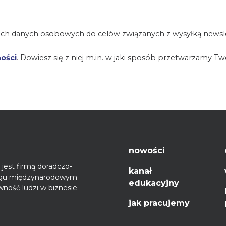
ch danych osobowych do celów związanych z wysyłką newsle
ności
. Dowiesz się z niej m.in. w jaki sposób przetwarzamy T
nowości
jest firmą doradczo-
kanał
ęgu międzynarodowym.
edukacyjny
ność ludzi w biznesie.
jak pracujemy