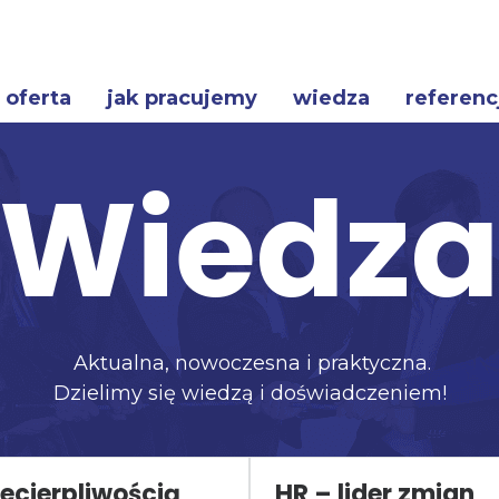
oferta
jak pracujemy
wiedza
referenc
Wiedz
Aktualna, nowoczesna i praktyczna.
Dzielimy się wiedzą i doświadczeniem!
iecierpliwością
HR – lider zmian