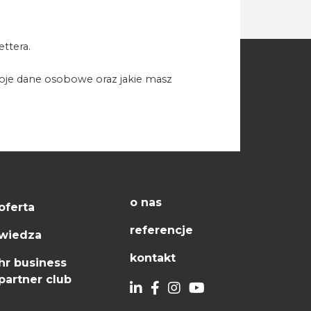
ttera.
woje dane osobowe oraz jakie masz
o nas
oferta
referencje
wiedza
kontakt
hr business
partner club