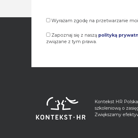
Wyrażam zgodę na przetwarzanie moi
Zapoznaj się z naszą
polityką prywat
związane z tym prawa.
Kontekst HR Polska 
szkoleniową o zasi
Zwiększamy efektyw