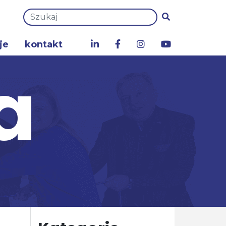
je
kontakt
a