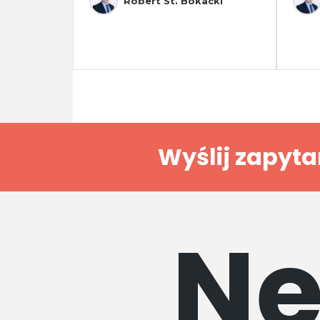
Robert St. Bokacki
Wyślij zapyta
Ne