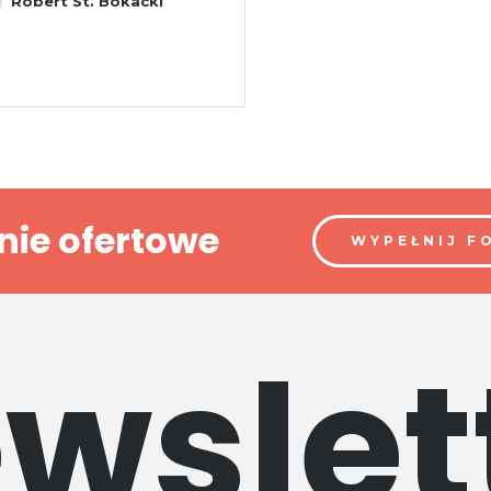
Robert St. Bokacki
nie ofertowe
WYPEŁNIJ F
wslet