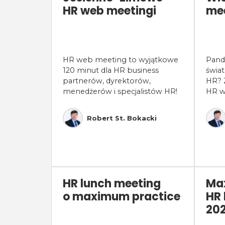
HR web meetingi
mee
HR web meeting to wyjątkowe
Pand
120 minut dla HR business
świat
partnerów, dyrektorów,
HR? 
menedżerów i specjalistów HR!
HR w
Robert St. Bokacki
HR lunch meeting
Ma
o maximum practice
HR 
20