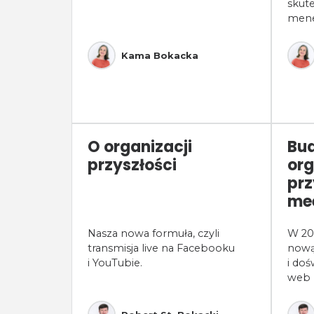
skut
mene
Kama Bokacka
O organizacji
Bu
przyszłości
org
prz
me
Nasza nowa formuła, czyli
W 20
transmisja live na Facebooku
nową
i YouTubie.
i do
web 