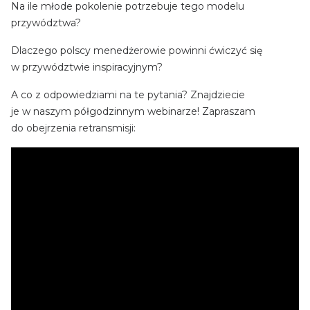
Na ile młode pokolenie potrzebuje tego modelu
przywództwa?
Dlaczego polscy menedżerowie powinni ćwiczyć się
w przywództwie inspiracyjnym?
A co z odpowiedziami na te pytania? Znajdziecie
je w naszym półgodzinnym webinarze! Zapraszam
do obejrzenia retransmisji: