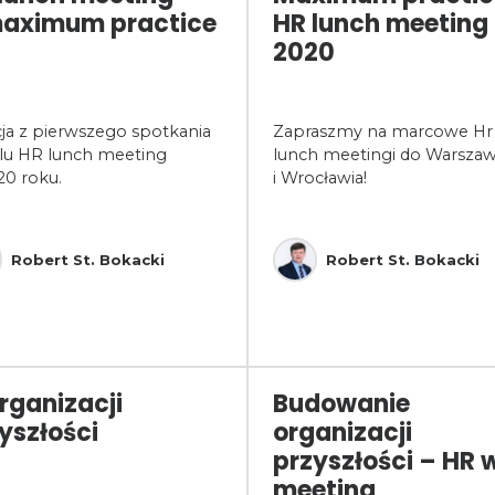
maximum practice
HR lunch meeting
2020
cja z pierwszego spotkania
Zapraszmy na marcowe Hr
klu HR lunch meeting
lunch meetingi do Warsza
20 roku.
i Wrocławia!
Robert St. Bokacki
Robert St. Bokacki
rganizacji
Budowanie
yszłości
organizacji
przyszłości – HR 
meeting