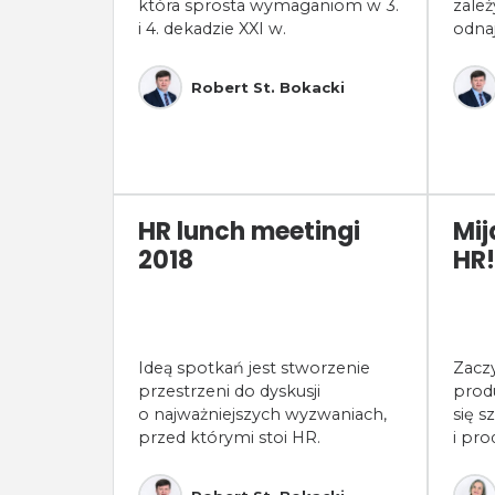
która sprosta wymaganiom w 3.
zależ
i 4. dekadzie XXI w.
odnaj
Robert St. Bokacki
HR lunch meetingi
Mij
2018
HR!
Ideą spotkań jest stworzenie
Zacz
przestrzeni do dyskusji
produ
o najważniejszych wyzwaniach,
się s
przed którymi stoi HR.
i pr