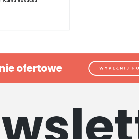
Kama Bokacka
nie ofertowe
WYPEŁNIJ F
wslet