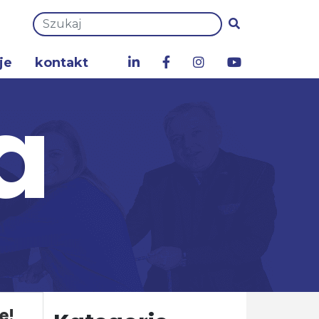
je
kontakt
a
e!