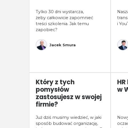
Tylko 30 dni wystarcza,
Nasza
żeby całkowicie zapomnieć
trans
treści szkolenia. Jak temu
i You
zapobiec?
Jacek Smura
Który z tych
HR 
pomysłów
w 
zastosujesz w swojej
firmie?
Już dziś musimy wiedzieć, w jaki
Nowy 
sposób budować organizację,
oczac