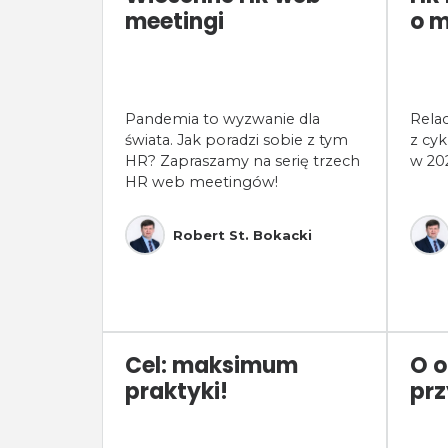
meetingi
o 
Pandemia to wyzwanie dla
Rela
świata. Jak poradzi sobie z tym
z cy
HR? Zapraszamy na serię trzech
w 20
HR web meetingów!
Robert St. Bokacki
Cel: maksimum
O o
praktyki!
prz