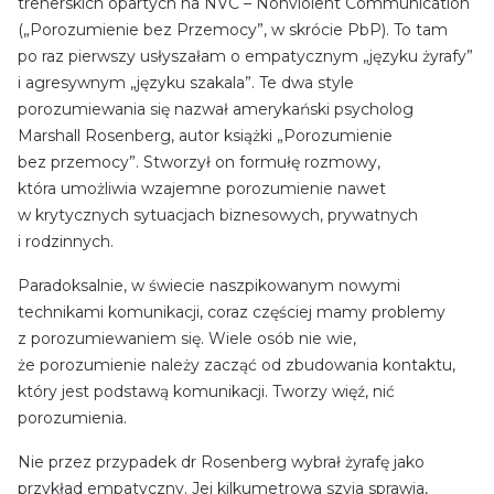
trenerskich opartych na NVC – Nonviolent Communication
(„Porozumienie bez Przemocy”, w skrócie PbP). To tam
po raz pierwszy usłyszałam o empatycznym „języku żyrafy”
i agresywnym „języku szakala”. Te dwa style
porozumiewania się nazwał amerykański psycholog
Marshall Rosenberg, autor książki „Porozumienie
bez przemocy”. Stworzył on formułę rozmowy,
która umożliwia wzajemne porozumienie nawet
w krytycznych sytuacjach biznesowych, prywatnych
i rodzinnych.
Paradoksalnie, w świecie naszpikowanym nowymi
technikami komunikacji, coraz częściej mamy problemy
z porozumiewaniem się. Wiele osób nie wie,
że porozumienie należy zacząć od zbudowania kontaktu,
który jest podstawą komunikacji. Tworzy więź, nić
porozumienia.
Nie przez przypadek dr Rosenberg wybrał żyrafę jako
przykład empatyczny. Jej kilkumetrowa szyja sprawia,