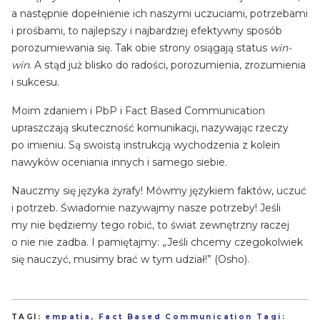
a następnie dopełnienie ich naszymi uczuciami, potrzebami
i prośbami, to najlepszy i najbardziej efektywny sposób
porozumiewania się. Tak obie strony osiągają status
win-
win
. A stąd już blisko do radości, porozumienia, zrozumienia
i sukcesu.
Moim zdaniem i PbP i Fact Based Communication
upraszczają skuteczność komunikacji, nazywając rzeczy
po imieniu. Są swoistą instrukcją wychodzenia z kolein
nawyków oceniania innych i samego siebie.
Nauczmy się języka żyrafy! Mówmy językiem faktów, uczuć
i potrzeb. Świadomie nazywajmy nasze potrzeby! Jeśli
my nie będziemy tego robić, to świat zewnętrzny raczej
o nie nie zadba. I pamiętajmy: „Jeśli chcemy czegokolwiek
się nauczyć, musimy brać w tym udział!” (Osho).
TAGI:
empatia
,
Fact Based Communication Tagi: