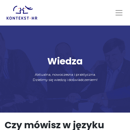
Skip
to
content
Wiedza
Aktualna, nowoczesna i praktyczna.
Dzielimy się wiedzą i doświadczeniem!
Czy mówisz w języku