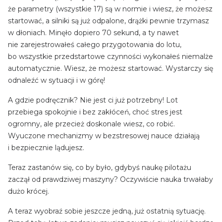
że parametry (wszystkie 17) są w normie i wiesz, że możesz
startować, a silniki są już odpalone, drążki pewnie trzymasz
w dłoniach. Minęło dopiero 70 sekund, a ty nawet
nie zarejestrowałeś całego przygotowania do lotu,
bo wszystkie przedstartowe czynności wykonałeś niemalże
automatycznie. Wiesz, że możesz startować. Wystarczy się
odnaleźć w sytuacji i w górę!
A gdzie podręcznik? Nie jest ci już potrzebny! Lot
przebiega spokojnie i bez zakłóceń, choć stres jest
ogromny, ale przecież doskonale wiesz, co robić.
Wyuczone mechanizmy w bezstresowej nauce działają
i bezpiecznie lądujesz.
Teraz zastanów się, co by było, gdybyś naukę pilotażu
zaczął od prawdziwej maszyny? Oczywiście nauka trwałaby
dużo krócej.
A teraz wyobraź sobie jeszcze jedną, już ostatnią sytuację.