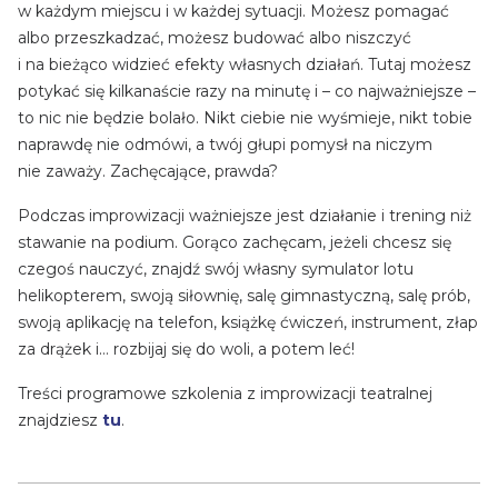
w każdym miejscu i w każdej sytuacji. Możesz pomagać
albo przeszkadzać, możesz budować albo niszczyć
i na bieżąco widzieć efekty własnych działań. Tutaj możesz
potykać się kilkanaście razy na minutę i – co najważniejsze –
to nic nie będzie bolało. Nikt ciebie nie wyśmieje, nikt tobie
naprawdę nie odmówi, a twój głupi pomysł na niczym
nie zaważy. Zachęcające, prawda?
Podczas improwizacji ważniejsze jest działanie i trening niż
stawanie na podium. Gorąco zachęcam, jeżeli chcesz się
czegoś nauczyć, znajdź swój własny symulator lotu
helikopterem, swoją siłownię, salę gimnastyczną, salę prób,
swoją aplikację na telefon, książkę ćwiczeń, instrument, złap
za drążek i… rozbijaj się do woli, a potem leć!
Treści programowe szkolenia z improwizacji teatralnej
znajdziesz
tu
.