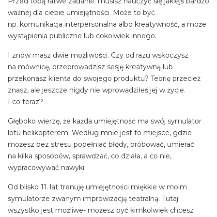
Przed tobą łatwe zadanie: musisz nauczyć się jakiejś bardzo
ważnej dla ciebie umiejętności. Może to być
np. komunikacja interpersonalna albo kreatywność, a może
wystąpienia publiczne lub cokolwiek innego.
I znów masz dwie możliwości. Czy od razu wskoczysz
na mównicę, przeprowadzisz sesję kreatywną lub
przekonasz klienta do swojego produktu? Teorię przecież
znasz, ale jeszcze nigdy nie wprowadziłeś jej w życie.
I co teraz?
Głęboko wierzę, że każda umiejętność ma swój symulator
lotu helikopterem. Według mnie jest to miejsce, gdzie
możesz bez stresu popełniać błędy, próbować, umierać
na kilka sposobów, sprawdzać, co działa, a co nie,
wypracowywać nawyki.
Od blisko 11. lat trenuję umiejętności miękkie w moim
symulatorze zwanym improwizacją teatralną. Tutaj
wszystko jest możliwe- możesz być kimkolwiek chcesz