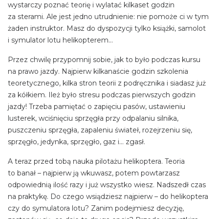
wystarczy poznać teorię i wylatać kilkaset godzin
za sterami. Ale jest jedno utrudnienie: nie pomoże ci w tym
żaden instruktor. Masz do dyspozycji tylko książki, samolot
i symulator lotu helikopterem…
Przez chwilę przypomnij sobie, jak to było podczas kursu
na prawo jazdy. Najpierw kilkanaście godzin szkolenia
teoretycznego, kilka stron teorii z podręcznika i siadasz już
za kółkiem. Ileż było stresu podczas pierwszych godzin
jazdy! Trzeba pamiętać o zapięciu pasów, ustawieniu
lusterek, wciśnięciu sprzęgła przy odpalaniu silnika,
puszczeniu sprzęgła, zapaleniu świateł, rozejrzeniu się,
sprzęgło, jedynka, sprzęgło, gaz i… zgasł.
A teraz przed tobą nauka pilotażu helikoptera. Teoria
to banał – najpierw ją wkuwasz, potem powtarzasz
odpowiednią ilość razy i już wszystko wiesz. Nadszedł czas
na praktykę. Do czego wsiądziesz najpierw – do helikoptera
czy do symulatora lotu? Zanim podejmiesz decyzję,