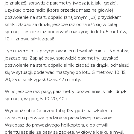
je znaleźć), sprawdzić parametry (wiesz już, jak i gdzie),
uzyskać przez radio (które przecież masz na głowie)
pozwolenie na start, odpalić (znajomymi już) przyciskami
silniki, złapać za drążki, jeszcze raz odnaleźć się w całej
sytuacji i jeszcze raz poderwać maszynę do lotu. 5 metrów,
10 i… znowu silnik zgasł!
Tym razem lot z przygotowaniem trwał 45 minut. No dobra,
jeszcze raz. Zapiąć pasy, sprawdzić parametry, uzyskać
pozwolenie na start, odpalić silniki złapać za drążki, odnaleźć
się w sytuacji, poderwać maszynę do lotu. 5 metrów, 10, 15,
20, 25 i… silnik zgasł. Czas: 42 minuty.
Więc jeszcze raz: pasy, parametry, pozwolenie, silniki, drążki,
sytuacja, w górę, 5, 10, 20, 40 i…
Wyobraź sobie że przed tobą 125. godzina szkolenia
i zarazem pierwsza godzina w prawdziwej maszynie.
Wsiadasz do prawdziwego helikoptera, a po chwili
orientujesz się, że pasy są zapięte, w głowie kiełkuje myśl,