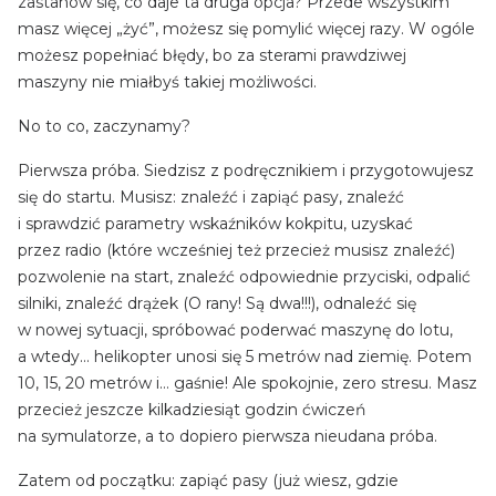
zastanów się, co daje ta druga opcja? Przede wszystkim
masz więcej „żyć”, możesz się pomylić więcej razy. W ogóle
możesz popełniać błędy, bo za sterami prawdziwej
maszyny nie miałbyś takiej możliwości.
No to co, zaczynamy?
Pierwsza próba. Siedzisz z podręcznikiem i przygotowujesz
się do startu. Musisz: znaleźć i zapiąć pasy, znaleźć
i sprawdzić parametry wskaźników kokpitu, uzyskać
przez radio (które wcześniej też przecież musisz znaleźć)
pozwolenie na start, znaleźć odpowiednie przyciski, odpalić
silniki, znaleźć drążek (O rany! Są dwa!!!), odnaleźć się
w nowej sytuacji, spróbować poderwać maszynę do lotu,
a wtedy… helikopter unosi się 5 metrów nad ziemię. Potem
10, 15, 20 metrów i… gaśnie! Ale spokojnie, zero stresu. Masz
przecież jeszcze kilkadziesiąt godzin ćwiczeń
na symulatorze, a to dopiero pierwsza nieudana próba.
Zatem od początku: zapiąć pasy (już wiesz, gdzie