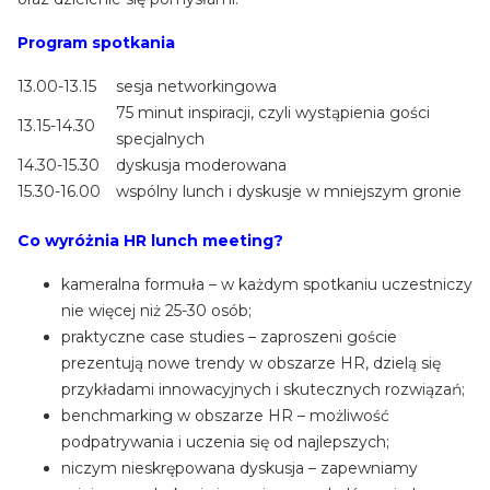
Program spotkania
13.00-13.15
sesja networkingowa
75 minut inspiracji, czyli wystąpienia gości
13.15-14.30
specjalnych
14.30-15.30
dyskusja moderowana
15.30-16.00
wspólny lunch i dyskusje w mniejszym gronie
Co wyróżnia HR lunch meeting?
kameralna formuła – w każdym spotkaniu uczestniczy
nie więcej niż 25-30 osób;
praktyczne case studies – zaproszeni goście
prezentują nowe trendy w obszarze HR, dzielą się
przykładami innowacyjnych i skutecznych rozwiązań;
benchmarking w obszarze HR – możliwość
podpatrywania i uczenia się od najlepszych;
niczym nieskrępowana dyskusja – zapewniamy