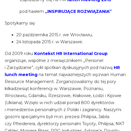
pod hasłem
„INSPIRUJĄCE ROZWIĄZANIA”
Spotykamy się:
20 października 2015 r. we Wrocławiu,
24 listopada 2015 r. w Warszawie.
Od 2009 roku
Kontekst HR International Group
organizuje, wspólnie z miesięcznikiem „Personel
i Zarządzanie”, cykl spotkań dyskusyjnych pod nazwą
HR
lunch meeting
na temat najważniejszych wyzwań Human
Resource Management. Zorganizowaliśmy do tej pory
kilkadziesiąt konferencji w: Warszawie, Poznaniu,
Wrocławiu, Gdańsku, Rzeszowie, Krakowie, Łodzi i Kijowie
(Ukraina). Wzięło w nich udział ponad 800 dyrektorów
i menedżerów personalnych z Polski i zagranicy. Naszymi
gośćmi specjalnymi byli m.in. prezesi Philipsa, Jabila
czy Pfleiderera, dyrektorzy personalni Toyoty, Philipsa, NKT
Cables, Moniera Braas, PPG Industries, Axtone’a, Dovisty,