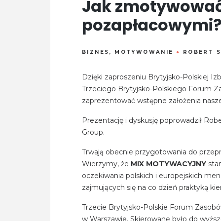
Jak zmotywować
pozapłacowymi
BIZNES
,
MOTYWOWANIE
●
ROBERT S
Dzięki zaproszeniu Brytyjsko-Polskiej I
Trzeciego Brytyjsko-Polskiego Forum Z
zaprezentować wstępne założenia nasze
Prezentację i dyskusję poprowadził Robe
Group.
Trwają obecnie przygotowania do przep
Wierzymy, że
MIX MOTYWACYJNY
stan
oczekiwania polskich i europejskich me
zajmujących się na co dzień praktyką kie
Trzecie Brytyjsko-Polskie Forum Zasobów
w Warszawie. Skierowane było do wyższej