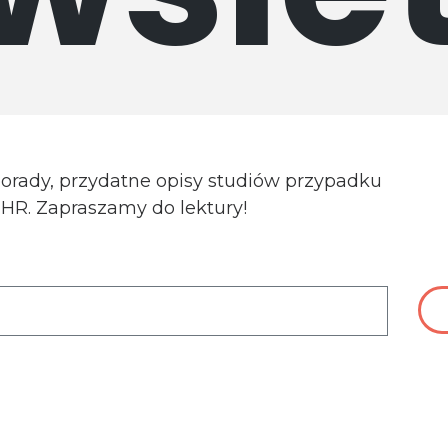
porady, przydatne opisy studiów przypadku
a HR. Zapraszamy do lektury!
ch danych osobowych do celów związanych z wysyłką newsle