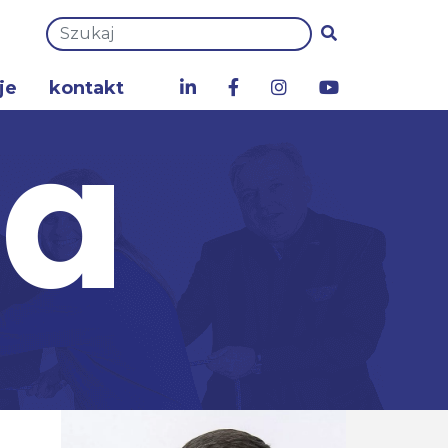
je
kontakt
za