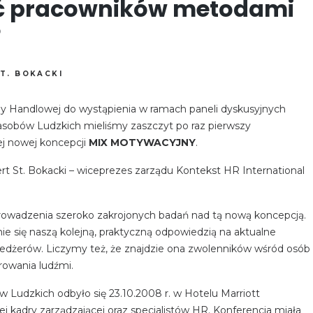
 pracowników metodami
?
T. BOKACKI
zby Handlowej do wystąpienia w ramach paneli dyskusyjnych
asobów Ludzkich mieliśmy zaszczyt po raz pierwszy
j nowej koncepcji
MIX MOTYWACYJNY
.
rt St. Bokacki – wiceprezes zarządu Kontekst HR International
rowadzenia szeroko zakrojonych badań nad tą nową koncepcją.
ie się naszą kolejną, praktyczną odpowiedzią na aktualne
nedżerów. Liczymy też, że znajdzie ona zwolenników wśród osób
rowania ludźmi.
 Ludzkich odbyło się 23.10.2008 r. w Hotelu Marriott
 kadry zarządzającej oraz specjalistów HR. Konferencja miała