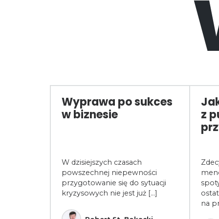
ca
Wyprawa po sukces
Jak
rosoft
w biznesie
z p
być
prz
ytem wiedzy
W dzisiejszych czasach
Zdec
ących
powszechnej niepewności
mene
alnej.
przygotowanie się do sytuacji
spot
kryzysowych nie jest już [...]
ostat
na p
ski
Robert St. Bokacki