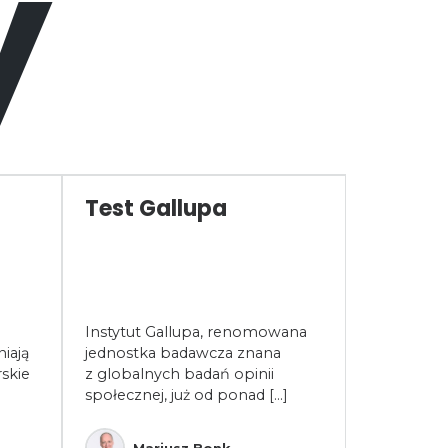
y
Test Gallupa
Współp
opłaca
współ
być źr
sukces
Instytut Gallupa, renomowana
w dobi
iają
jednostka badawcza znana
skie
z globalnych badań opinii
Współpraca
społecznej, już od ponad [...]
to fundam
funkcjonow
W dobie dy
Mariusz Bonk