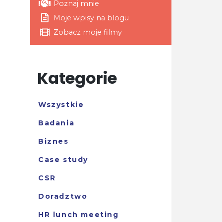
Poznaj mnie
Moje wpisy na blogu
Zobacz moje filmy
Kategorie
Wszystkie
Badania
Biznes
Case study
CSR
Doradztwo
HR lunch meeting