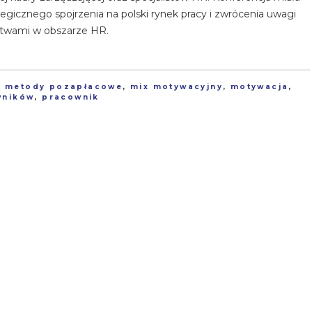
egicznego spojrzenia na polski rynek pracy i zwrócenia uwagi
rstwami w obszarze HR.
,
metody pozapłacowe
,
mix motywacyjny
,
motywacja
,
wników
,
pracownik