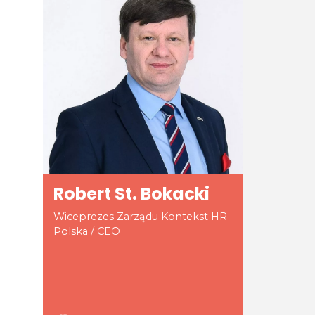
Robert St. Bokacki
Wiceprezes Zarządu Kontekst HR
Polska / CEO