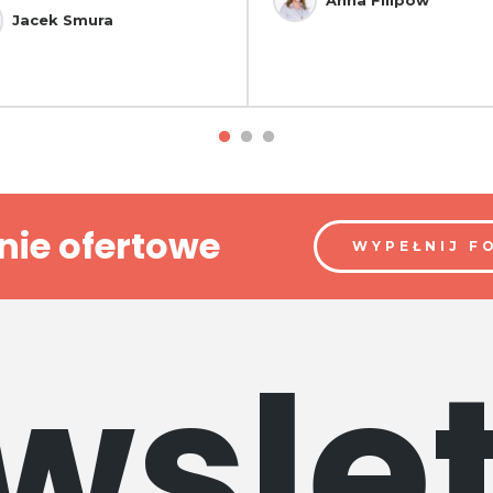
Jacek Smura
nie ofertowe
WYPEŁNIJ F
wslet