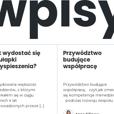
wpis
 wydostać się
Przywództwo
ułapki
budujące
yspieszenia?
współpracę
ydowana większość
Przywództwo budujące
dżerów, z którymi
współpracę, czyli jak zmien
ykałem się w ciągu
się kompetencje menedżer
nich 4 lat
podczas rozwoju zespołu.
rowadzonych przeze [...]
Anna Filipow