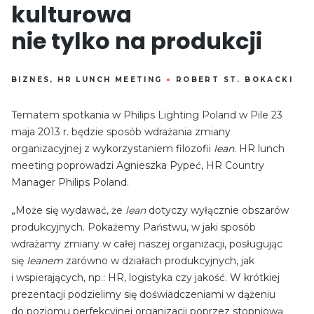
kulturowa
nie tylko na produkcji
BIZNES
,
HR LUNCH MEETING
●
ROBERT ST. BOKACKI
Tematem spotkania w Philips Lighting Poland w Pile 23
maja 2013 r. będzie sposób wdrażania zmiany
organizacyjnej z wykorzystaniem filozofii
lean
. HR lunch
meeting poprowadzi Agnieszka Pypeć, HR Country
Manager Philips Poland.
„Może się wydawać, że
lean
dotyczy wyłącznie obszarów
produkcyjnych. Pokażemy Państwu, w jaki sposób
wdrażamy zmiany w całej naszej organizacji, posługując
się
leanem
zarówno w działach produkcyjnych, jak
i wspierających, np.: HR, logistyka czy jakość. W krótkiej
prezentacji podzielimy się doświadczeniami w dążeniu
do poziomu perfekcyjnej organizacji poprzez stopniową