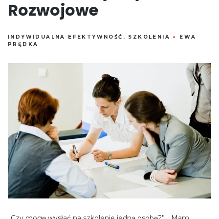
Rozwojowe
INDYWIDUALNA EFEKTYWNOŚĆ
,
SZKOLENIA
●
EWA
PRĘDKA
„Czy mogę wysłać na szkolenie jedną osobę?”, „Mam