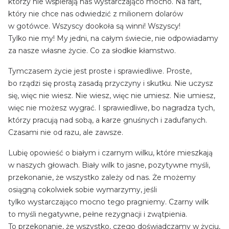
którzy nie wspierają nas wystarczająco mocno. Na fart,
który nie chce nas odwiedzić z milionem dolarów
w gotówce. Wszyscy dookoła są winni! Wszyscy!
Tylko nie my! My jedni, na całym świecie, nie odpowiadamy
za nasze własne życie. Co za słodkie kłamstwo.
Tymczasem życie jest proste i sprawiedliwe. Proste,
bo rządzi się prostą zasadą przyczyny i skutku. Nie uczysz
się, więc nie wiesz. Nie wiesz, więc nie umiesz. Nie umiesz,
więc nie możesz wygrać. I sprawiedliwe, bo nagradza tych,
którzy pracują nad sobą, a karze gnuśnych i zadufanych.
Czasami nie od razu, ale zawsze.
Lubię opowieść o białym i czarnym wilku, które mieszkają
w naszych głowach. Biały wilk to jasne, pozytywne myśli,
przekonanie, że wszystko zależy od nas. Że możemy
osiągną cokolwiek sobie wymarzymy, jeśli
tylko wystarczająco mocno tego pragniemy. Czarny wilk
to myśli negatywne, pełne rezygnacji i zwątpienia.
To przekonanie, że wszystko, czego doświadczamy w życiu,