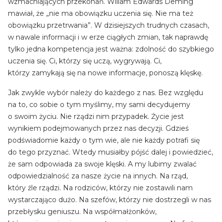
wzmacniających przekonań. Wiliam Edwards Deming
mawiał, że „nie ma obowiązku uczenia się. Nie ma też
obowiązku przetrwania”. W dzisiejszych trudnych czasach,
w nawale informacji i w erze ciągłych zmian, tak naprawdę
tylko jedna kompetencja jest ważna: zdolność do szybkiego
uczenia się. Ci, którzy się uczą, wygrywają. Ci,
którzy zamykają się na nowe informacje, ponoszą klęskę.
Jak zwykle wybór należy do każdego z nas. Bez względu
na to, co sobie o tym myślimy, my sami decydujemy
o swoim życiu. Nie rządzi nim przypadek. Życie jest
wynikiem podejmowanych przez nas decyzji. Gdzieś
podświadomie każdy o tym wie, ale nie każdy potrafi się
do tego przyznać. Wtedy musiałby pójść dalej i powiedzieć,
że sam odpowiada za swoje klęski. A my lubimy zwalać
odpowiedzialność za nasze życie na innych. Na rząd,
który źle rządzi. Na rodziców, którzy nie zostawili nam
wystarczająco dużo. Na szefów, którzy nie dostrzegli w nas
przebłysku geniuszu. Na współmałżonków,