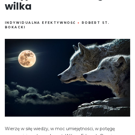
wilka
INDYWIDUALNA EFEKTYWNOŚĆ
●
ROBERT ST.
BOKACKI
Wierzę w siłę wiedzy, w moc umiejętności, w potęgę