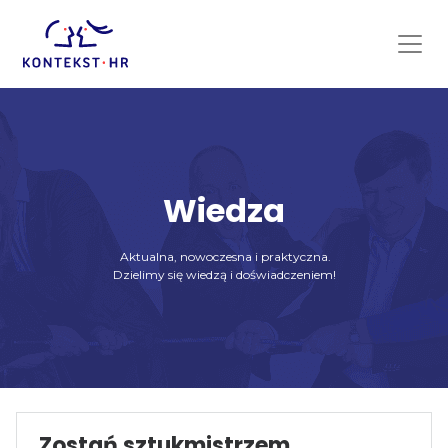
Skip
to
content
Wiedza
Aktualna, nowoczesna i praktyczna.
Dzielimy się wiedzą i doświadczeniem!
Zostań sztukmistrzem