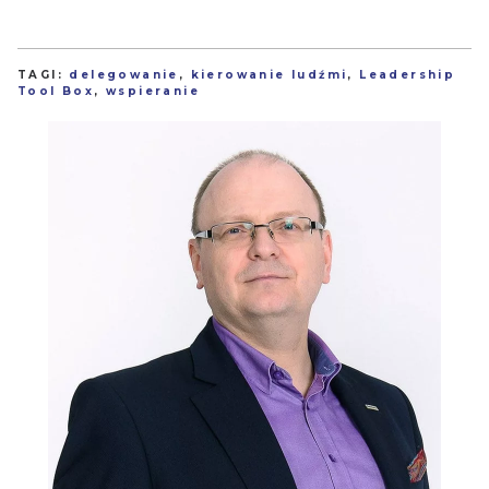
TAGI:
delegowanie
,
kierowanie ludźmi
,
Leadership
Tool Box
,
wspieranie