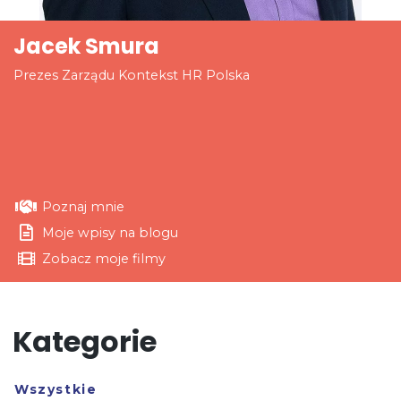
Jacek Smura
Prezes Zarządu Kontekst HR Polska
Poznaj mnie
Moje wpisy na blogu
Zobacz moje filmy
Kategorie
Wszystkie