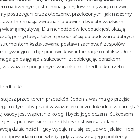
lem nadrzędnym jest eliminacja błędów, motywacja i rozwój.
śmy postrzegani przez otoczenie, przełożonych i jak możemy
ostawę. Informacja zwrotna nie powinna być obowiązkiem
ą własną inicjatywą. Dla menedżerów feedback jest okazją
dczuć, pomysłów, a także sposobnością do budowania dobrych,
 instrumentem kształtowania postaw i zachowań zespołów.
tywacyjna – daje pracownikowi informację o całokształcie
pomaga go osiągnąć z sukcesem, zapobiegając porażkom.
są zauważalne pod jednym warunkiem – feedbacku trzeba
 feedback?
 stajesz przed torem przeszkód. Jeden z was ma go przejść
lega na tym, aby przed zawiązaniem oczu dokładnie zapamiętać
ej osoby jest wspieranie kolegi i bycie jego oczami. Sukcesem
ie jest z pracownikiem, przed którym stawiasz zadanie.
woją działalność i – gdy wydaje mu się, że już wie, jak iść – robi
na podpowiadaniu mu wtedy, gdy zauważasz jego problemy.