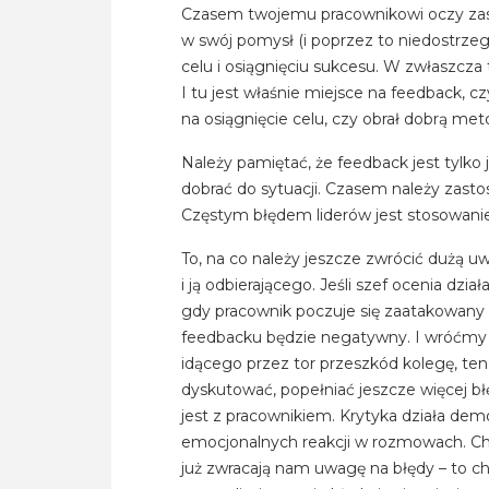
Czasem twojemu pracownikowi oczy zasł
w swój pomysł (i poprzez to niedostrzeg
celu i osiągnięciu sukcesu. W zwłaszcza
I tu jest właśnie miejsce na feedback, c
na osiągnięcie celu, czy obrał dobrą meto
Należy pamiętać, że feedback jest tylko
dobrać do sytuacji. Czasem należy zas
Częstym błędem liderów jest stosowanie
To, na co należy jeszcze zwrócić dużą u
i ją odbierającego. Jeśli szef ocenia dzi
gdy pracownik poczuje się zaatakowany (a
feedbacku będzie negatywny. I wróćmy d
idącego przez tor przeszkód kolegę, ten 
dyskutować, popełniać jeszcze więcej b
jest z pracownikiem. Krytyka działa demo
emocjonalnych reakcji w rozmowach. Chc
już zwracają nam uwagę na błędy – to c