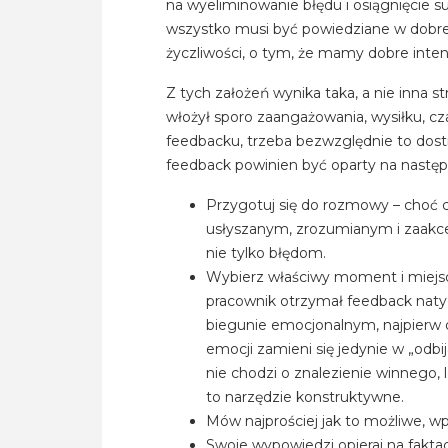
na wyeliminowanie błędu i osiągnięcie s
wszystko musi być powiedziane w dobre
życzliwości, o tym, że mamy dobre inten
Z tych założeń wynika taka, a nie inna s
włożył sporo zaangażowania, wysiłku, c
feedbacku, trzeba bezwzględnie to dos
feedback powinien być oparty na następ
Przygotuj się do rozmowy – choć 
usłyszanym, zrozumianym i zaakce
nie tylko błędom.
Wybierz właściwy moment i miejsc
pracownik otrzymał feedback naty
biegunie emocjonalnym, najpierw
emocji zamieni się jedynie w „odb
nie chodzi o znalezienie winnego,
to narzędzie konstruktywne.
Mów najprościej jak to możliwe, wp
Swoje wypowiedzi opieraj na fakta