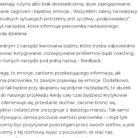
aniają: rutyna albo brak doświadczenia, duże zaangażowanie
anie zagrożeń i błędów), emocje… Wszystkim zależy na realizacji
 trudnych sytuacjach potrzebny jest życzliwy „podpowiadacz”.
zyli narzędzie, które informuje pracownika nastawionego
dę działania.
 jednym z narzędzi kierowania ludźmi, które trzeba odpowiednio
tosować korygowanie, rozwiązywanie problemów bądź coaching.
 różnych narzędzi pod jedną nazwą – feedback.
wagę, to emocje, zarówno przekazującego informację, jak
ałania pracownika, to zawsze pojawiają się emocje. Dodatkowo,
 tak będzie przy skupianiu się jedynie na błędach), to skutek
o naszego przykładu: kiedy cały czas będziesz krytykował
zdenerwuje się, przestanie słuchać, zacznie bronić się,
łędów i ostatecznie zrezygnuje z dalszego marszu. Tak samo
tywująco, obniża poczucie wartości pracownika – i stąd tyle
emy być pozytywnie postrzegani przez swoich szefów, a jeśli
hcemy z tej rozmowy wyjść z poczuciem, że stać nas