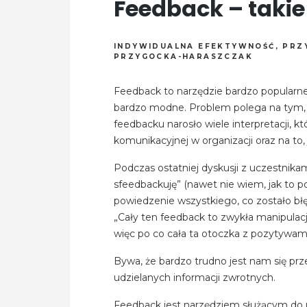
Feedback – takie 
INDYWIDUALNA EFEKTYWNOŚĆ
,
PRZ
PRZYGOCKA-HARASZCZAK
Feedback to narzędzie bardzo popularne
bardzo modne. Problem polega na tym, 
feedbacku narosło wiele interpretacji, k
komunikacyjnej w organizacji oraz na to,
Podczas ostatniej dyskusji z uczestnikam
sfeedbackuję” (nawet nie wiem, jak to p
powiedzenie wszystkiego, co zostało bł
„Cały ten feedback to zwykła manipulacj
więc po co cała ta otoczka z pozytywami
Bywa, że bardzo trudno jest nam się pr
udzielanych informacji zwrotnych.
Feedback jest narzędziem służącym do udz