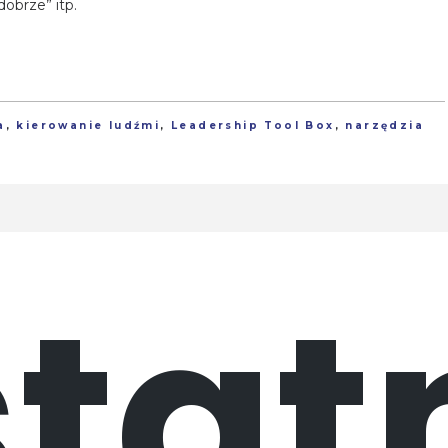
dobrze” itp.
a
,
kierowanie ludźmi
,
Leadership Tool Box
,
narzędzia
tat