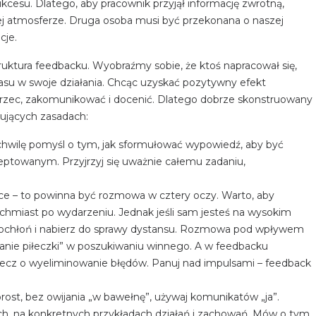
ukcesu. Dlatego, aby pracownik przyjął informację zwrotną,
j atmosferze. Druga osoba musi być przekonana o naszej
cje.
truktura feedbacku. Wyobraźmy sobie, że ktoś napracował się,
zasu w swoje działania. Chcąc uzyskać pozytywny efekt
trzec, zakomunikować i docenić. Dlatego dobrze skonstruowany
ujących zasadach:
chwilę pomyśl o tym, jak sformułować wypowiedź, aby być
ptowanym. Przyjrzyj się uważnie całemu zadaniu,
e – to powinna być rozmowa w cztery oczy. Warto, aby
chmiast po wydarzeniu. Jednak jeśli sam jesteś na wysokim
 ochłoń i nabierz do sprawy dystansu. Rozmowa pod wpływem
ijanie piłeczki” w poszukiwaniu winnego. A w feedbacku
 lecz o wyeliminowanie błędów. Panuj nad impulsami – feedback
rost, bez owijania „w bawełnę”, używaj komunikatów „ja”.
ch, na konkretnych przykładach działań i zachowań. Mów o tym,