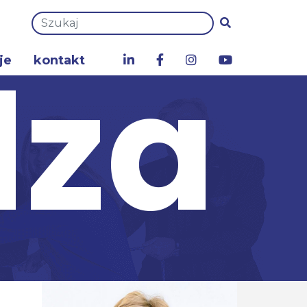
dza
je
kontakt