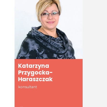
Katarzyna
Przygocka-
Haraszczak
konsultant