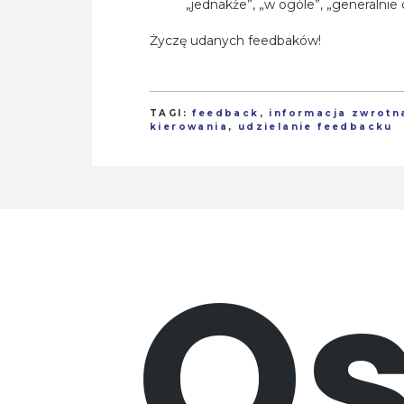
„jednakże”, „w ogóle”, „generalnie 
Życzę udanych feedbaków!
TAGI:
feedback
,
informacja zwrotn
kierowania
,
udzielanie feedbacku
Os