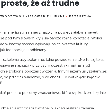
proste, że aż trudne
YWÓDZTWO I KIEROWANIE LUDŹMI
●
KATARZYNA
 i znane (przynajmniej z nazwy), a powiedziałabym nawet
że pod tym słowem kryją się bardzo różne konotacje. Wokół
tóre w istotny sposób wpływają na całokształt kultury
 jak feedback jest odbierany.
i szkolenia usłyszałam np. takie powiedzenie: „No to cię teraz
oprawnie napisać) – przy czym uczestnik miał na myśli
ędnie zrobione podczas ćwiczenia. Innym razem usłyszałam, że:
a, bo przecież wiadomo, o co chodzi – o wytknięcie błędów,
”.
zebić przez te poziomy znaczeniowe, które są skutkiem błędnie
ielania informacji zwrotnej o jakości realizacji zadania,