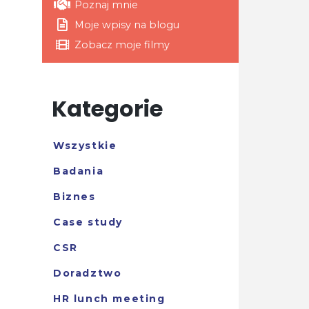
Poznaj mnie
Moje wpisy na blogu
Zobacz moje filmy
Kategorie
Wszystkie
Badania
Biznes
Case study
CSR
Doradztwo
HR lunch meeting