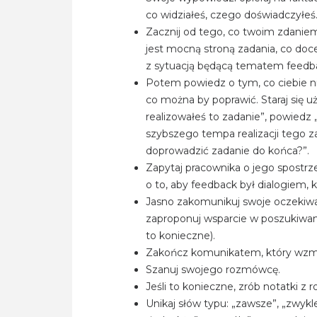
co widziałeś, czego doświadczyłeś
Zacznij od tego, co twoim zdaniem
jest mocną stroną zadania, co doce
z sytuacją będącą tematem feedb
Potem powiedz o tym, co ciebie n
co można by poprawić. Staraj się
realizowałeś to zadanie”, powied
szybszego tempa realizacji tego za
doprowadzić zadanie do końca?”.
Zapytaj pracownika o jego spostrz
o to, aby feedback był dialogiem,
Jasno zakomunikuj swoje oczekiwa
zaproponuj wsparcie w poszukiwaniu
to konieczne).
Zakończ komunikatem, który wzmoc
Szanuj swojego rozmówcę.
Jeśli to konieczne, zrób notatki z
Unikaj słów typu: „zawsze”, „zwykle”