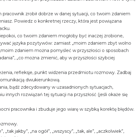
.
 pracownik zrobił dobrze w danej sytuacji, co twoim zdaniem
niasz. Powiedz o konkretnej rzeczy, która jest powiązana
acku.
iepokoi, co twoim zdaniem mogłoby być inaczej zrobione,
 używać języka pozytywów: zamiast „moim zdaniem zbyt wolno
z „moim zdaniem można pomyśleć w przyszłości o sposobach
dania”, „co można zmienić, aby w przyszłości szybciej
eżenia, refleksje, punkt widzenia przedmiotu rozmowy. Zadbaj
 komunikacją dwukierunkową.
nia, bądź zdecydowany w uzasadnionych sytuacjach,
 innych rozwiązań tej sytuacji na przyszłość (jeśli okaże się
ni pracownika i zbuduje jego wiarę w szybką korektę błędów.
 rozmowy.
, „tak jakby”, „na ogół”, „wszyscy”, „tak, ale”, „aczkolwiek”,