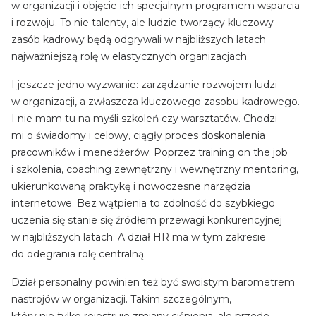
w organizacji i objęcie ich specjalnym programem wsparcia
i rozwoju. To nie talenty, ale ludzie tworzący kluczowy
zasób kadrowy będą odgrywali w najbliższych latach
najważniejszą rolę w elastycznych organizacjach.
I jeszcze jedno wyzwanie: zarządzanie rozwojem ludzi
w organizacji, a zwłaszcza kluczowego zasobu kadrowego.
I nie mam tu na myśli szkoleń czy warsztatów. Chodzi
mi o świadomy i celowy, ciągły proces doskonalenia
pracowników i menedżerów. Poprzez training on the job
i szkolenia, coaching zewnętrzny i wewnętrzny mentoring,
ukierunkowaną praktykę i nowoczesne narzędzia
internetowe. Bez wątpienia to zdolność do szybkiego
uczenia się stanie się źródłem przewagi konkurencyjnej
w najbliższych latach. A dział HR ma w tym zakresie
do odegrania rolę centralną.
Dział personalny powinien też być swoistym barometrem
nastrojów w organizacji. Takim szczególnym,
który nie tylko rejestruje zmiany ciśnienia, ale przede