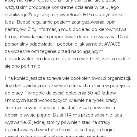
wszystkim proponuje konkretne działania w celu jego
stabilizacji. Żeby taką rolę wypełniać, HR musi być blisko
ludzi. Badać regularnie poziom zaangażowania, opinii,
nastrojów. Z tą informacją musi docierać do kierownictwa
firmy, uświadamiać i proponować dobre rozwiązania. Dział
personalny odpowiada – podobnie jak samolot AWACS –
za wczesne ostrzeganie przed nadciągającym
niezadowoleniem ludzi, musi o nim wiedzieć, zanim rozleje
się ono po firmie.
I na koniec jeszcze sprawa wielopokoleniowości organizacji.
Już dziś uwidacznia się w wielu firmach różnica w podejściu
do pracy (i w ogóle do życia) pokolenia 30-40-latków
i młodych ludzi wchodzących właśnie na rynek pracy.
To zróżnicowanie będzie narastać i z całą pewnością
odciśnie swoje piętno. Dział HR ma przed sobą nie lada
wyzwanie. Z jednej strony powinien stać na straży
ugruntowanych wartości firmy i jej kultury, z drugiej –
umieć wykorzystać twórczy potencjał młodości.