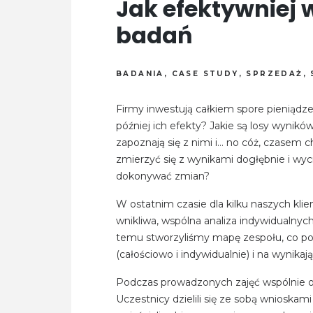
Jak efektywniej
badań
BADANIA
,
CASE STUDY
,
SPRZEDAŻ
,
Firmy inwestują całkiem spore pieniądz
później ich efekty? Jakie są losy wynik
zapoznają się z nimi i… no cóż, czasem 
zmierzyć się z wynikami dogłębnie i wy
dokonywać zmian?
W ostatnim czasie dla kilku naszych kl
wnikliwa, wspólna analiza indywidualnyc
temu stworzyliśmy mapę zespołu, co po
(całościowo i indywidualnie) i na wynik
Podczas prowadzonych zajęć wspólnie od
Uczestnicy dzielili się ze sobą wnioska