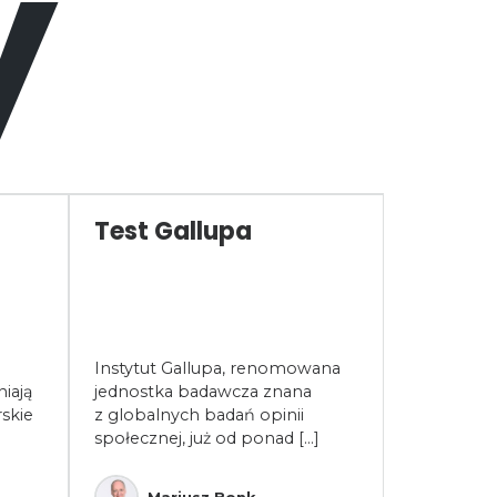
y
Test Gallupa
Współp
opłaca
współ
być źr
sukces
Instytut Gallupa, renomowana
w dobi
iają
jednostka badawcza znana
skie
z globalnych badań opinii
Współpraca
społecznej, już od ponad [...]
to fundam
funkcjonow
W dobie dy
Mariusz Bonk