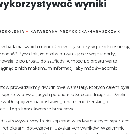
 wykorzystywać wyniki
SZKOLENIA
●
KATARZYNA PRZYGOCKA-HARASZCZAK
e w badania swoich menedżerów – tylko czy w pełni konsumują
ów badań? Bywa tak, że osoby otrzymujące swoje raporty,
chowają je po prostu do szuflady. A może po prostu warto
ciągnąć z nich maksimum informacji, aby móc świadomie
ientów prowadziliśmy dwudniowe warsztaty, których celem była
h raportów powstających po badaniu Success Insights. Dzięki
zwoliło spojrzeć na postawy grona menedżerskiego
ające z tego konsekwencje biznesowe.
szyfrowywaliśmy treści zapisane w indywidualnych raportach.
mi i refleksjami dotyczącymi uzyskanych wyników. Wzajemnie