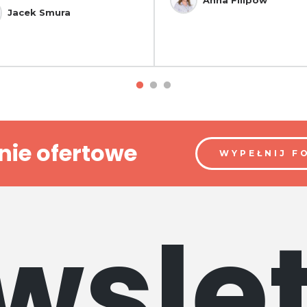
Jacek Smura
nie ofertowe
WYPEŁNIJ F
wslet