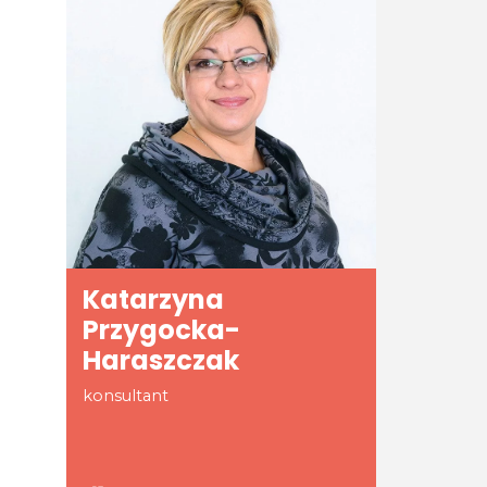
Katarzyna
Przygocka-
Haraszczak
konsultant