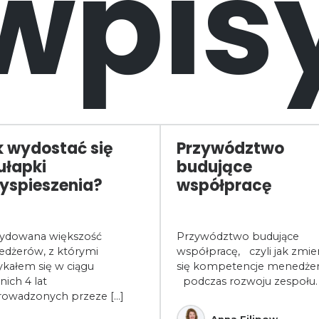
wpis
 wydostać się
Przywództwo
ułapki
budujące
yspieszenia?
współpracę
ydowana większość
Przywództwo budujące
dżerów, z którymi
współpracę, czyli jak zmien
ykałem się w ciągu
się kompetencje menedżer
nich 4 lat
podczas rozwoju zespołu.
rowadzonych przeze [...]
Anna Filipow