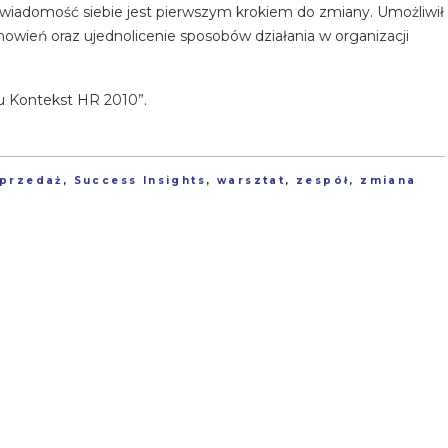
świadomość siebie jest pierwszym krokiem do zmiany. Umożliwił
wień oraz ujednolicenie sposobów działania w organizacji
u Kontekst HR 2010”.
przedaż
,
Success Insights
,
warsztat
,
zespół
,
zmiana