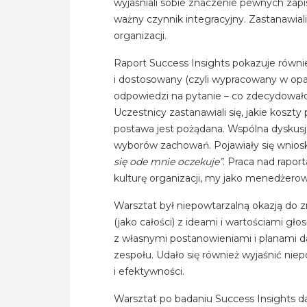
wyjaśniali sobie znaczenie pewnych zap
ważny czynnik integracyjny. Zastanawiali
organizacji.
Raport Success Insights pokazuje równi
i dostosowany (czyli wypracowany w opar
odpowiedzi na pytanie – co zdecydowało 
Uczestnicy zastanawiali się, jakie koszt
postawa jest pożądana. Wspólna dyskusj
wyborów zachowań. Pojawiały się wniosk
się ode mnie oczekuje”
. Praca nad rapor
kulturę organizacji, my jako menedżero
Warsztat był niepowtarzalną okazją do z
(jako całości) z ideami i wartościami gł
z własnymi postanowieniami i planami da
zespołu. Udało się również wyjaśnić nie
i efektywności.
Warsztat po badaniu Success Insights 