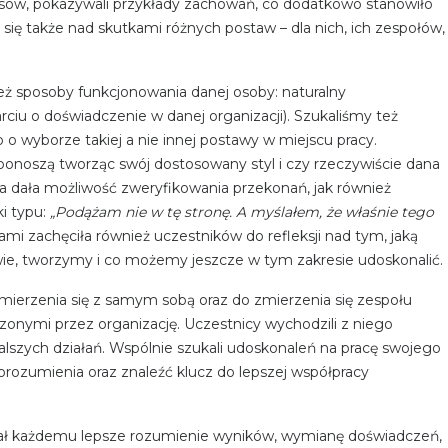
isów, pokazywali przykłady zachowań, co dodatkowo stanowiło
 się także nad skutkami różnych postaw – dla nich, ich zespołów,
eż sposoby funkcjonowania danej osoby: naturalny
ciu o doświadczenie w danej organizacji). Szukaliśmy też
o wyborze takiej a nie innej postawy w miejscu pracy.
y ponoszą tworząc swój dostosowany styl i czy rzeczywiście dana
a dała możliwość zweryfikowania przekonań, jak również
i typu:
„Podążam nie w tę stronę. A myślałem, że właśnie tego
tami zachęciła również uczestników do refleksji nad tym, jaką
wie, tworzymy i co możemy jeszcze w tym zakresie udoskonalić.
mierzenia się z samym sobą oraz do zmierzenia się zespołu
oszonymi przez organizację. Uczestnicy wychodzili z niego
lszych działań. Wspólnie szukali udoskonaleń na pracę swojego
porozumienia oraz znaleźć klucz do lepszej współpracy
dał każdemu lepsze rozumienie wyników, wymianę doświadczeń,