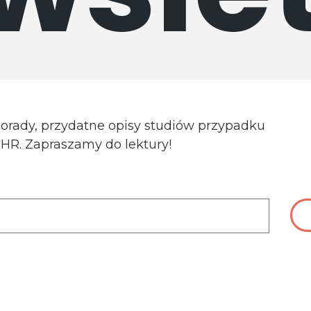
porady, przydatne opisy studiów przypadku
a HR. Zapraszamy do lektury!
ch danych osobowych do celów związanych z wysyłką newsle