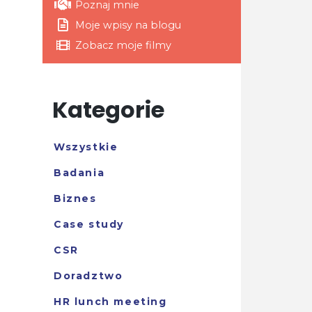
Poznaj mnie
Moje wpisy na blogu
Zobacz moje filmy
Kategorie
Wszystkie
Badania
Biznes
Case study
CSR
Doradztwo
HR lunch meeting