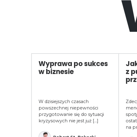
ca
Wyprawa po sukces
Jak
rosoft
w biznesie
z p
być
prz
ytem wiedzy
W dzisiejszych czasach
Zdec
ących
powszechnej niepewności
mene
alnej.
przygotowanie się do sytuacji
spot
kryzysowych nie jest już [...]
ostat
na p
ski
Robert St. Bokacki