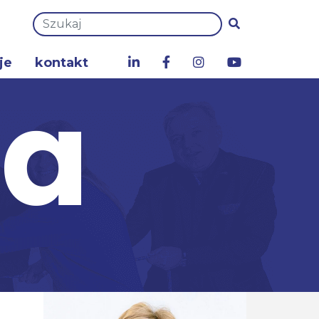
je
kontakt
za