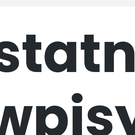
statn
wpis