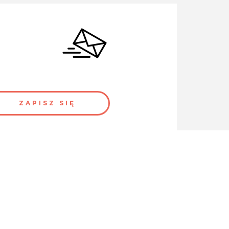
ttera.
woje dane osobowe oraz jakie masz