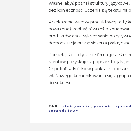
Ważne, abyś poznał struktury językowe
bez konieczności uczenia się tekstu na 
Przekazanie wiedzy produktowej to tylk
powinieneś zadbać również o zbudowan
produktów oraz wykreowanie pozytywn
demonstracja oraz ćwiczenia praktyczne
Pamiętaj, że to ty, a nie firma, jesteś 
klientów pozyskujesz poprzez to, jaki j
że potrafisz krótko w punktach podsumow
właściwego komunikowania się z grupą or
do sukcesu.
TAGI:
efektywność
,
produkt
,
sprze
sprzedażowy