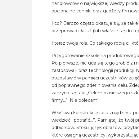
handlowców o największej wiedzy produ
opcjonalne cenniki oraz gadżety firmowe
I co? Bardzo często okazuje się, że taki
przeprowadziła już (lub właśnie się do t
I teraz twoja rola. Co takiego robią ci, kt
Przygotowanie szkolenia produktowego,
Po pierwsze, nie uda się tego zrobić z 
zastosowań oraz technologii produkcji. 
pozostawić w pamięci uczestników zaję
od poprawnego zdefiniowania celu. Zde
zaczyna się tak: „Celem dzisiejszego sz
firmy…”. Nie polecam!
Właściwą konstrukcję celu znajdziesz p
wiedzieć i potrafić…”. Pamiętaj, że twó
odbiorców. Stosuj język obrazów, przyta
które osiągną uczestnicy, wykorzystuj