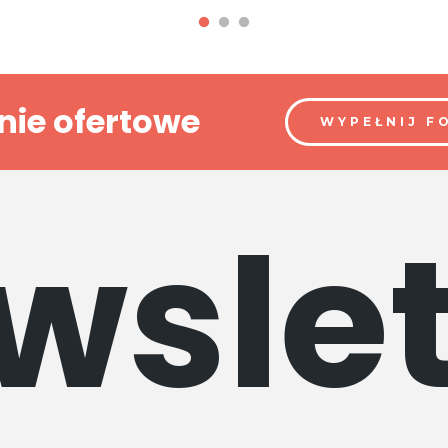
nie ofertowe
WYPEŁNIJ F
wslet