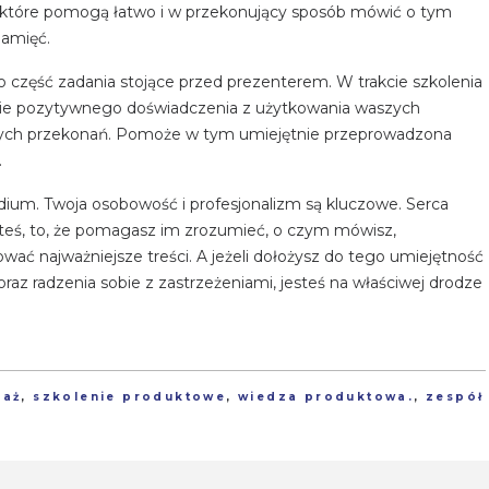
, które pomogą łatwo i w przekonujący sposób mówić o tym
pamięć.
o część zadania stojące przed prezenterem. W trakcie szkolenia
ie pozytywnego doświadczenia z użytkowania waszych
ych przekonań. Pomoże w tym umiejętnie przeprowadzona
.
medium. Twoja osobowość i profesjonalizm są kluczowe. Serca
esteś, to, że pomagasz im zrozumieć, o czym mówisz,
ać najważniejsze treści. A jeżeli dołożysz do tego umiejętność
az radzenia sobie z zastrzeżeniami, jesteś na właściwej drodze
daż
,
szkolenie produktowe
,
wiedza produktowa.
,
zespół