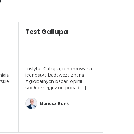
Test Gallupa
Współp
opłaca
współ
być źr
sukces
Instytut Gallupa, renomowana
w dobi
iają
jednostka badawcza znana
skie
z globalnych badań opinii
Współpraca
społecznej, już od ponad [...]
to fundam
funkcjonow
W dobie dy
Mariusz Bonk
Rob