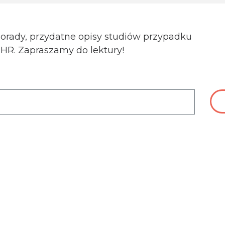
porady, przydatne opisy studiów przypadku
a HR. Zapraszamy do lektury!
ch danych osobowych do celów związanych z wysyłką newsle
ności
. Dowiesz się z niej m.in. w jaki sposób przetwarzamy T