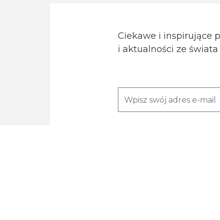
Ciekawe i inspirujące 
i aktualności ze świat
Wyrażam zgodę na przetwarzanie moi
Zapoznaj się z naszą
polityką prywat
związane z tym prawa.