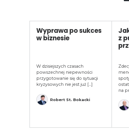
ca
Wyprawa po sukces
Jak
rosoft
w biznesie
z p
być
prz
ytem wiedzy
W dzisiejszych czasach
Zdec
ących
powszechnej niepewności
mene
alnej.
przygotowanie się do sytuacji
spot
kryzysowych nie jest już [...]
ostat
na p
ski
Robert St. Bokacki