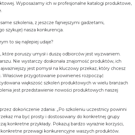
ktowej. Wyposażamy ich w profesjonalne katalogi produktowe,
.
e same szkolenia, z jeszcze fajniejszymi gadżetami,
ego szykuje) nasza konkurencja.
órym to się najlepiej udaje?
 które poruszy umysł i duszę odbiorców jest wyzwaniem.
marszu. Nie wystarczy doskonała znajomość produktów, ich
Najważniejszy jest pomysł na kluczowy przekaz, który chcesz
ć. Właściwe przygotowanie powinieneś rozpocząć
cydowana większość szkoleń produktowych w wielu branżach
kolenia jest przedstawienie nowości produktowych naszej
oprzez dokończenie zdania: „Po szkoleniu uczestnicy powinni
j przekaz ma być prosty i dostosowany do konkretnej grupy
czaj konkretne przykłady. Pokazuj bardzo wyraźnie korzyści,
ąc konkretne przewagi konkurencyjne waszych produktów.