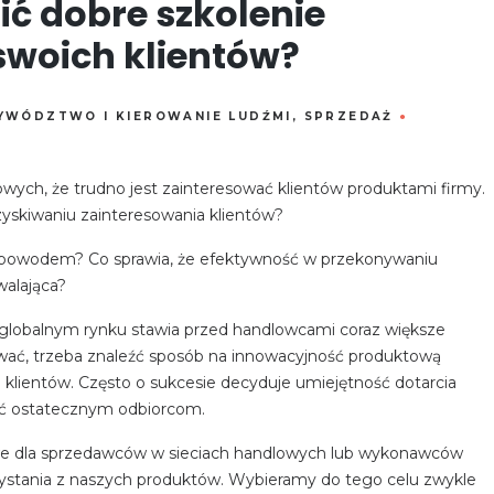
ć dobre szkolenie
swoich klientów?
YWÓDZTWO I KIEROWANIE LUDŹMI
,
SPRZEDAŻ
●
ych, że trudno jest zainteresować klientów produktami firmy.
yskiwaniu zainteresowania klientów?
ego powodem? Co sprawia, że efektywność w przekonywaniu
walająca?
 globalnym rynku stawia przed handlowcami coraz większe
ać, trzeba znaleźć sposób na innowacyjność produktową
 klientów. Często o sukcesie decyduje umiejętność dotarcia
ać ostatecznym odbiorcom.
we dla sprzedawców w sieciach handlowych lub wykonawców
zystania z naszych produktów. Wybieramy do tego celu zwykle