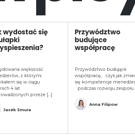
 wydostać się
Przywództwo
ułapki
budujące
yspieszenia?
współpracę
ydowana większość
Przywództwo budujące
dżerów, z którymi
współpracę, czyli jak zmien
ykałem się w ciągu
się kompetencje menedżer
nich 4 lat
podczas rozwoju zespołu.
rowadzonych przeze [...]
Anna Filipow
Jacek Smura