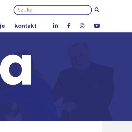
je
kontakt
za