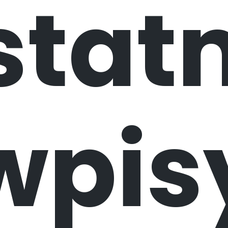
statn
wpis