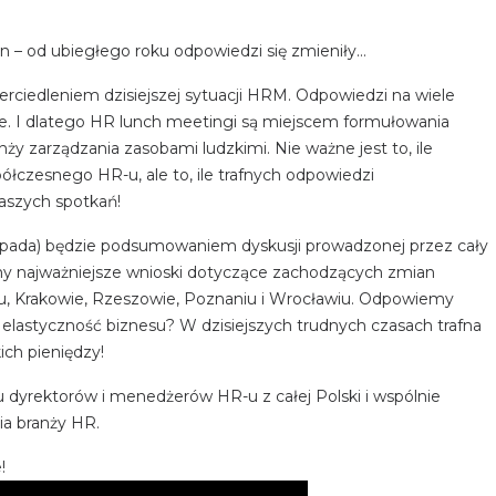
in – od ubiegłego roku odpowiedzi się zmieniły…
ierciedleniem dzisiejszej sytuacji HRM. Odpowiedzi na wiele
e. I dlatego HR lunch meetingi są miejscem formułowania
ży zarządzania zasobami ludzkimi. Nie ważne jest to, ile
czesnego HR-u, ale to, ile trafnych odpowiedzi
naszych spotkań!
opada) będzie podsumowaniem dyskusji prowadzonej przez cały
my najważniejsze wnioski dotyczące zachodzących zmian
 Krakowie, Rzeszowie, Poznaniu i Wrocławiu. Odpowiemy
 elastyczność biznesu? W dzisiejszych trudnych czasach trafna
ich pieniędzy!
 dyrektorów i menedżerów HR-u z całej Polski i wspólnie
a branży HR.
!