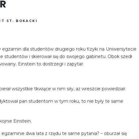
HR
T ST. BOKACKI
y egzamin dla studentów drugiego roku fizyki na Uniwersytecie
e studentów i skierował się do swojego gabinetu. Obok szedł
wany. Einstein to dostrzegł i zapytał:
ierał wszystkie tkwiące w nim siły, aż wreszcie powiedział:
podyktował pan studentom w tym roku, to nie były te same
ojnie Einstein.
egzaminie dwa lata z rzędu te same pytania? – oburzał się