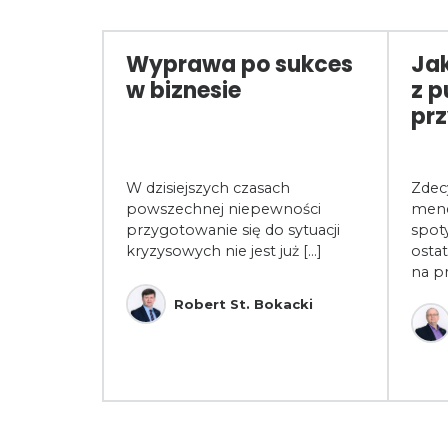
ca
Wyprawa po sukces
Jak
rosoft
w biznesie
z p
być
prz
ytem wiedzy
W dzisiejszych czasach
Zdec
ących
powszechnej niepewności
mene
alnej.
przygotowanie się do sytuacji
spot
kryzysowych nie jest już [...]
ostat
na p
ski
Robert St. Bokacki