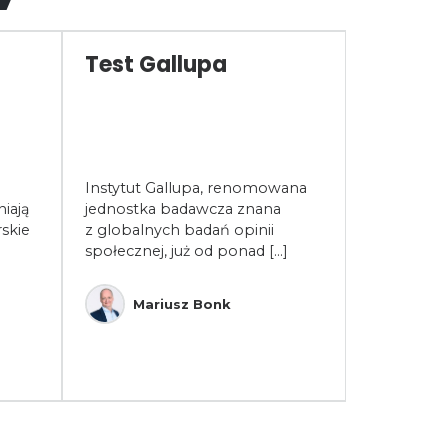
Test Gallupa
Współp
opłaca
współ
być źr
sukces
Instytut Gallupa, renomowana
w dobi
iają
jednostka badawcza znana
skie
z globalnych badań opinii
Współpraca
społecznej, już od ponad [...]
to fundam
funkcjonow
W dobie dy
Mariusz Bonk
Rob