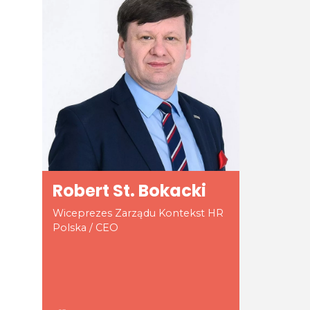
Robert St. Bokacki
Wiceprezes Zarządu Kontekst HR
Polska / CEO