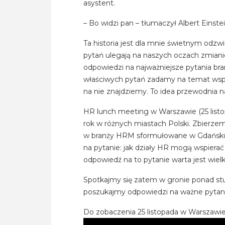
asystent.
– Bo widzi pan – tłumaczył Albert Einste
Ta historia jest dla mnie świetnym odzw
pytań ulegają na naszych oczach zmiani
odpowiedzi na najważniejsze pytania bran
właściwych pytań zadamy na temat współ
na nie znajdziemy. To idea przewodnia 
HR lunch meeting w Warszawie (25 list
rok w różnych miastach Polski. Zbierze
w branży HRM sformułowane w Gdańsku,
na pytanie: jak działy HR mogą wspierać
odpowiedź na to pytanie warta jest wielk
Spotkajmy się zatem w gronie ponad stu
poszukajmy odpowiedzi na ważne pytani
Do zobaczenia 25 listopada w Warszawie