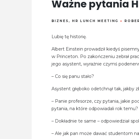
Ważne pytania 
BIZNES
,
HR LUNCH MEETING
●
ROBER
Lubię tę historię.
Albert Einstein prowadził kiedyś pisemn
w Princeton. Po zakończeniu zebrał prac
jego asystent, wyraźnie czymś podenerwo
– Co się panu stało?
Asystent głęboko odetchnął tak, jakby zb
– Panie profesorze, czy pytania, jakie 
pytania, na które odpowiadali rok temu?
– Dokładnie te same – odpowiedział spok
– Ale jak pan może dawać studentom na 