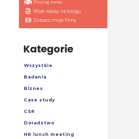
Poznaj mnie
Moje wpisy na blogu
Zobacz moje filmy
Kategorie
Wszystkie
Badania
Biznes
Case study
CSR
Doradztwo
HR lunch meeting