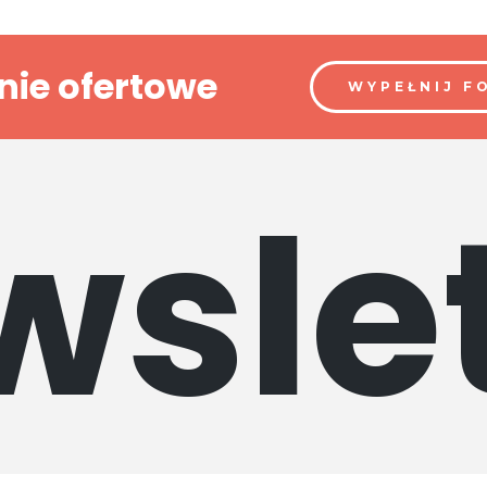
nie ofertowe
WYPEŁNIJ F
wslet