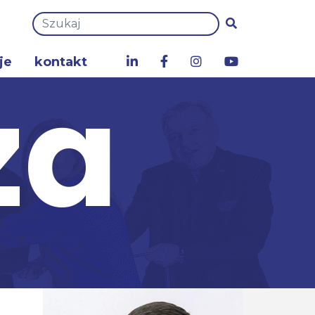
je
kontakt
za