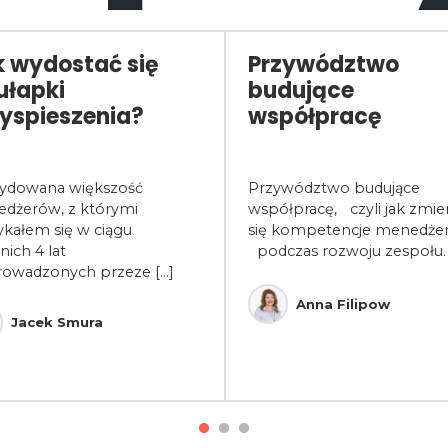
 wydostać się
Przywództwo
ułapki
budujące
yspieszenia?
współpracę
ydowana większość
Przywództwo budujące
dżerów, z którymi
współpracę, czyli jak zmien
ykałem się w ciągu
się kompetencje menedżer
nich 4 lat
podczas rozwoju zespołu.
rowadzonych przeze [...]
Anna Filipow
Jacek Smura